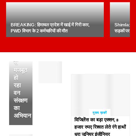
जिला
सिरमौर
में
BREAKING: हिमाचल प्रदेश में खाई में गिरी कार,
Shimla: सरक
प्रदेश
PWD विभाग के 2 कर्मचारियों की मौत
सड़कों पर उत
सरकार
की
योजनाओं
से
पांवटा
मजबूत
साहिब
हो
:
रहा
अल्सर
के
वन
फटने
संरक्षण
से
का
हुई
मुख्य ख़बरें
अभियान
थी
विजिलेंस का बड़ा एक्शन, 8
व्यक्ति
हजार रुपए रिश्वत लेते रंगे हाथों
की
धरा जूनियर इंजीनियर