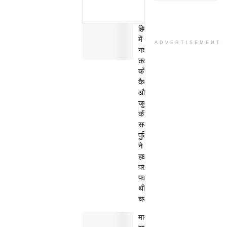
हिमाचल
में
ADVERTISEMENT
नशा
तस्कर
काे
कैद
और
जुर्माने
की
सजा,
पुलिस
ने
हाईवे
पर
पकड़ी
थी
चरस
मानवता