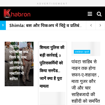
ADVERTISEMENT
Shimla: बस और पिकअप में चिट्टे व प्रतिबंधित कफ सिरप के साथ धरे तस्कर, आरोपियों में नाबालिग भी शामिल
मुख्य ख़बरें
Shimla: बस
और पिकअप में
चिट्टे व
शिमला पुलिस की
प्रतिबंधित कफ
धमाकेदार ख़बरें
बड़ी कार्रवाई, 3
सिरप के साथ
पांवटा साहिब से
धरे तस्कर,
पुलिसकर्मियों को
आरोपियों में
नाहन तक होगा
किया सस्पेंड…
नाबालिग भी
सफर-ए-शहादत ,
जानें क्या है पूरा
शामिल
माता गुजर कौर
मामला
जी और चार
साहिबजादो की
शहीदी को समर्पित