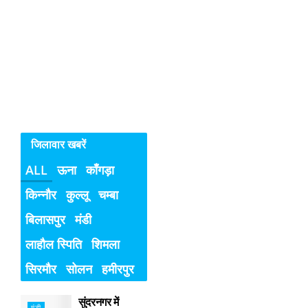
बच्चियों
के
विरुद्ध
अपराध
जिलावार खबरें
ALL
ऊना
काँगड़ा
किन्नौर
कुल्लू
चम्बा
बिलासपुर
मंडी
लाहौल स्पिति
शिमला
सिरमौर
सोलन
हमीरपुर
सुंदरनगर में
मंडी