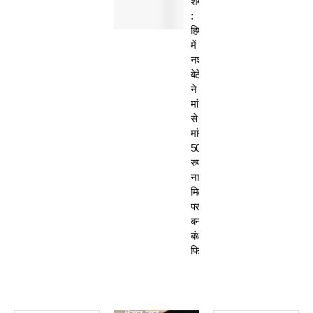
शर्मसार
:
हिमाचल
में
नशेड़ी
बेटे
ने
मां
से
मांगे
50
रुपए-
ना
मिलने
पर
बनाया
बंधक,
फिर…