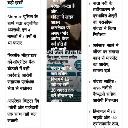
“बार-बार
बाता नदी के
बड़ी ख़बरें
परेशान करता है
तटीयकरण से
और…”,
प्रभावित क्षेत्रों
Shimla: पुलिस के
महिला ने लाइव
का एसडीएम
हत्थे चढ़ा उद्घोषित
आकर
पांवटा ने किया
कांस्टेबल पर
अपराधी, इन 4
लगाए गंभीर
निरीक्षण
मामलों में 7 वर्षों से
आरोप, केस
था फरार
दर्ज होते ही
शर्मसार! साले ने
मांगी माफी
जीजा पर लगाया
सिरमौर: नौहराधार
बहन से मारपीट
को-ऑप्रेटिव बैंक
का आरोप,
घोटाले में बड़ी
पांवटा साहिब:
मामला दर्ज
जल शक्ति
कार्रवाई, आरोपी
विभाग में 16
पांवटा साहिब :
सहायक प्रबंधक
पदों पर भर्ती,
4796 नशीले
सेवा से बर्खास्त
18 अगस्त तक
कैप्सूलो सहित
करें ऑफलाइन
आरोपी गिरफ्तार
आप्रेशन चिट्टा गैंग
आवेदन
“चोरी और पहरेदारी
हिमाचल में 112
एक साथ नहीं चल
सड़कें और 189
सकती
ट्रांसफार्मर ठप्प,