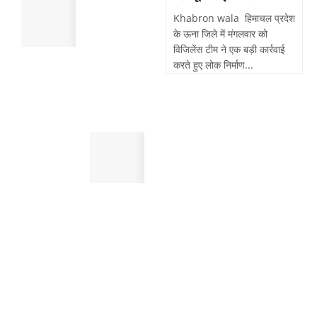
पांवटा
मौत
साहिब
Khabron wala हिमाचल प्रदेश
,
:
के ऊना जिले में मंगलवार को
सुबह
पैदल
विजिलेंस टीम ने एक बड़ी कार्रवाई
खेतो
चल
करते हुए लोक निर्माण...
में
रहे
मिला
व्यक्ति
था
को
शव
तेजरफ्तार
पांवटा
बाईक
साहिब
बाइक
:
सवार
स्मैक
ने
जैसे
मारी
महंगे
टक्कर
नशे
,
करने
दर्दनाक
के
मौत
लिए
करते
थे