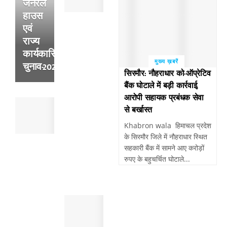
जनरल
:
हाउस
अल्सर
के
एवं
फटने
राज्य
से
कार्यकारिणी
हुई
मुख्य ख़बरें
चुनाव-2026,
थी
सिरमौर: नौहराधार को-ऑप्रेटिव
व्यक्ति
बैंक घोटाले में बड़ी कार्रवाई,
की
आरोपी सहायक प्रबंधक सेवा
पांवटा
मौत
से बर्खास्त
साहिब
,
:
सुबह
Khabron wala हिमाचल प्रदेश
पैदल
खेतो
के सिरमौर जिले में नौहराधार स्थित
चल
में
सहकारी बैंक में सामने आए करोड़ों
रहे
मिला
रुपए के बहुचर्चित घोटाले...
व्यक्ति
था
को
शव
तेजरफ्तार
पांवटा
बाईक
साहिब
बाइक
:
सवार