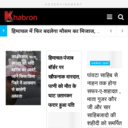
ADVERTISEMENT
हिमाचल में फिर बदलेगा मौसम का मिजाज, 10-11 अगस्त को भारी बारिश का अलर्ट, जानें किस-किस जिले में आसमान से बरसेगी आफत?
मुख्य ख़बरें
हिमाचल में फिर
बदलेगा मौसम
का मिजाज, 10-11
हिमाचल-पंजाब
अगस्त को भारी
धमाकेदार ख़बरें
बॉर्डर पर
बारिश का अलर्ट,
पांवटा साहिब से
जानें किस-किस
खौफनाक वारदात,
जिले में आसमान
नाहन तक होगा
पत्नी को मौत के
से बरसेगी
सफर-ए-शहादत ,
घाट उतारकर
आफत?
माता गुजर कौर
फरार हुआ पति
जी और चार
साहिबजादो की
शहीदी को समर्पित