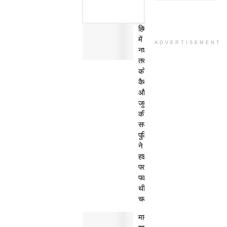
हिमाचल
में
ADVERTISEMENT
नशा
तस्कर
काे
कैद
और
जुर्माने
की
सजा,
पुलिस
ने
हाईवे
पर
पकड़ी
थी
चरस
मानवता