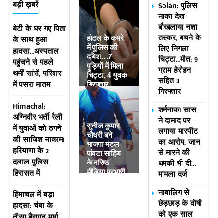
Solan: पुलिस
बड़ी ख़बरें
नाका देख
बौखलाया नशा
बेटी के घर गए पिता
तस्कर, बचने के
के साथ हुआ
होटल के कमरे
लिए निगला
में पुलिस की
हादसा…अस्पताल
दबिश…7
चिट्टा…मौत; 9
पहुंचने से पहले
पुड़ियाें में मिला
ग्राम हेरोइन
थमीं सांसें, परिवार
चिट्टा, 4 युवक
सहित 3
में पसरा मातम
गिरफ्तार
गिरफ्तार
Himachal:
शर्मनाक! सास
अग्निवीर भर्ती रैली
ने दामाद पर
सुनील कुमार
में युवाओं को ठगने
लगाया मारपीट
चौधरी बने
की साजिश नाकाम!
का आरोप, जान
भाजपा मंडल
हरियाणा के 2
से मारने की
पांवटा साहिब
दलाल पुलिस
धमकी भी दी…
के वरिष्ठ
हिरासत में
मीडिया प्रभारी
मामला दर्ज
नाबालिग से
हिमाचल में बड़ा
छेड़छाड़ के दोषी
हादसा: चंबा के
को एक साल
तीसा-बैरागढ़ मार्ग