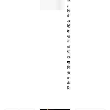
शर्मसार
:
हिमाचल
में
नशेड़ी
बेटे
ने
मां
से
मांगे
50
रुपए-
ना
मिलने
पर
बनाया
बंधक,
फिर…