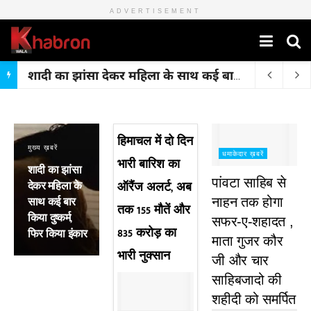
ADVERTISEMENT
शादी का झांसा देकर महिला के साथ कई बार किया दुष्कर्म, फिर किया इंकार
हिमाचल में दो दिन
मुख्य ख़बरें
धमाकेदार ख़बरें
भारी बारिश का
शादी का झांसा
पांवटा साहिब से
देकर महिला के
ऑरैंज अलर्ट, अब
साथ कई बार
नाहन तक होगा
तक 155 मौतें और
किया दुष्कर्म,
सफर-ए-शहादत ,
835 करोड़ का
फिर किया इंकार
माता गुजर कौर
भारी नुक्सान
जी और चार
साहिबजादो की
शहीदी को समर्पित