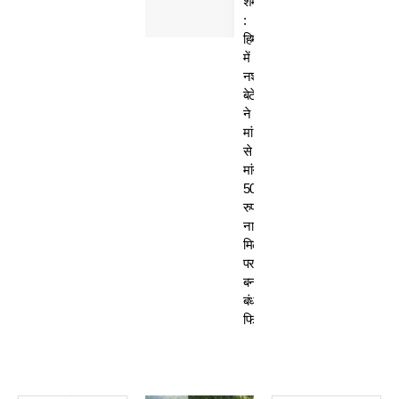
शर्मसार
:
हिमाचल
में
नशेड़ी
बेटे
ने
मां
से
मांगे
50
रुपए-
ना
मिलने
पर
बनाया
बंधक,
फिर…