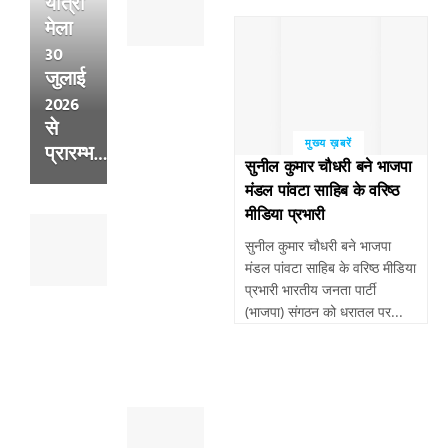
यात्रा
साहिब
मेला
:
30
अल्सर
के
जुलाई
फटने
2026
से
से
हुई
मुख्य ख़बरें
प्रारम्भ…
थी
सुनील कुमार चौधरी बने भाजपा
व्यक्ति
मंडल पांवटा साहिब के वरिष्ठ
की
मीडिया प्रभारी
पांवटा
मौत
साहिब
सुनील कुमार चौधरी बने भाजपा
,
:
मंडल पांवटा साहिब के वरिष्ठ मीडिया
सुबह
पैदल
प्रभारी भारतीय जनता पार्टी
खेतो
चल
(भाजपा) संगठन को धरातल पर...
में
रहे
मिला
व्यक्ति
था
को
शव
तेजरफ्तार
पांवटा
बाईक
साहिब
बाइक