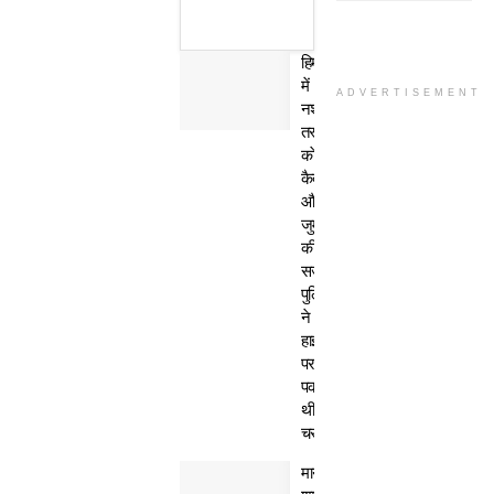
हिमाचल
में
ADVERTISEMENT
नशा
तस्कर
काे
कैद
और
जुर्माने
की
सजा,
पुलिस
ने
हाईवे
पर
पकड़ी
थी
चरस
मानवता