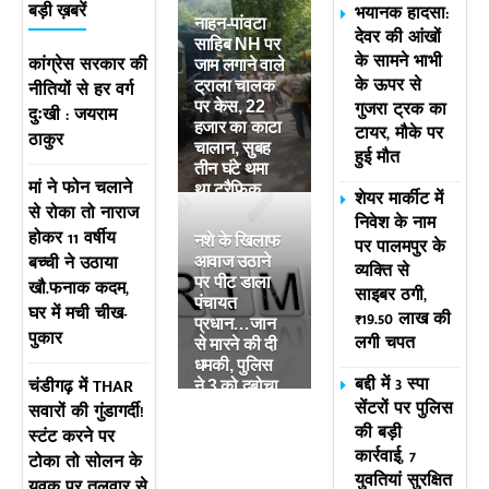
भयानक हादसा:
बड़ी ख़बरें
नाहन-पांवटा
देवर की आंखों
साहिब NH पर
के सामने भाभी
कांग्रेस सरकार की
जाम लगाने वाले
के ऊपर से
नीतियों से हर वर्ग
ट्राला चालक
गुजरा ट्रक का
पर केस, 22
दुःखी : जयराम
हजार का काटा
टायर, मौके पर
ठाकुर
चालान, सुबह
हुई मौत
तीन घंटे थमा
मां ने फोन चलाने
था ट्रैफिक
शेयर मार्कीट में
से रोका तो नाराज
निवेश के नाम
होकर 11 वर्षीय
नशे के खिलाफ
पर पालमपुर के
बच्ची ने उठाया
आवाज उठाने
व्यक्ति से
पर पीट डाला
खौ.फनाक कदम,
साइबर ठगी,
पंचायत
घर में मची चीख-
₹19.50 लाख की
प्रधान…जान
पुकार
लगी चपत
से मारने की दी
धमकी, पुलिस
बद्दी में 3 स्पा
चंडीगढ़ में THAR
ने 3 को दबोचा
सेंटरों पर पुलिस
सवारों की गुंडागर्दी!
की बड़ी
स्टंट करने पर
कार्रवाई, 7
टोका तो सोलन के
युवतियां सुरक्षित
युवक पर तलवार से