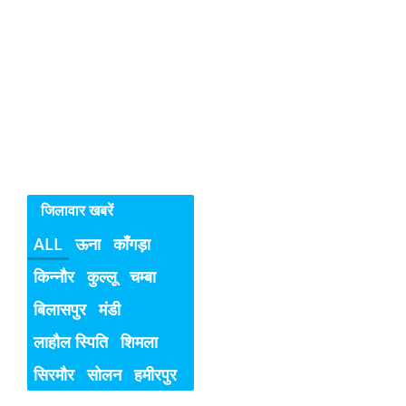
व
बच्चियों
के
विरुद्ध
अपराध
जिलावार खबरें
ALL
ऊना
काँगड़ा
किन्नौर
कुल्लू
चम्बा
बिलासपुर
मंडी
लाहौल स्पिति
शिमला
सिरमौर
सोलन
हमीरपुर