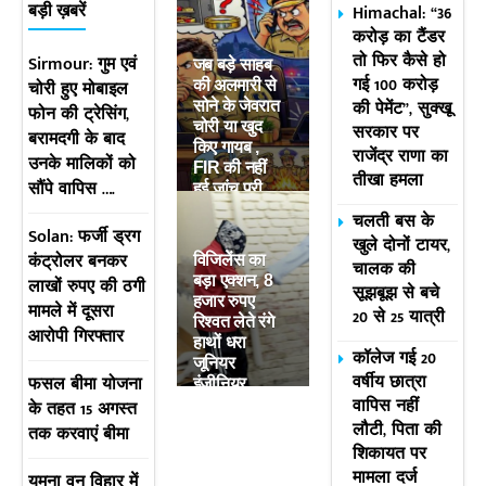
Himachal: “36
बड़ी ख़बरें
करोड़ का टैंडर
तो फिर कैसे हो
Sirmour: गुम एवं
जब बड़े साहब
गई 100 करोड़
चोरी हुए मोबाइल
की अलमारी से
की पेमेंट”, सुक्खू
सोने के जेवरात
फोन की ट्रेसिंग,
चोरी या खुद
सरकार पर
बरामदगी के बाद
किए गायब ,
राजेंद्र राणा का
उनके मालिकों को
FIR की नहीं
तीखा हमला
सौंपे वापिस ….
हुई जांच पूरी
चलती बस के
Solan: फर्जी ड्रग
खुले दोनों टायर,
कंट्रोलर बनकर
विजिलेंस का
चालक की
बड़ा एक्शन, 8
लाखों रुपए की ठगी
सूझबूझ से बचे
हजार रुपए
मामले में दूसरा
20 से 25 यात्री
रिश्वत लेते रंगे
आरोपी गिरफ्तार
हाथों धरा
कॉलेज गई 20
जूनियर
वर्षीय छात्रा
फसल बीमा योजना
इंजीनियर
वापिस नहीं
के तहत 15 अगस्त
लौटी, पिता की
तक करवाएं बीमा
शिकायत पर
मामला दर्ज
यमुना वन विहार में