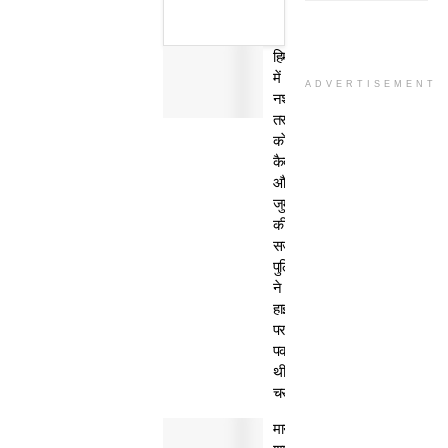
हिमाचल
में
ADVERTISEMENT
नशा
तस्कर
काे
कैद
और
जुर्माने
की
सजा,
पुलिस
ने
हाईवे
पर
पकड़ी
थी
चरस
मानवता