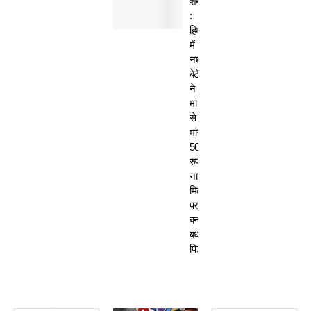
शर्मसार
:
हिमाचल
में
नशेड़ी
बेटे
ने
मां
से
मांगे
50
रुपए-
ना
मिलने
पर
बनाया
बंधक,
फिर…