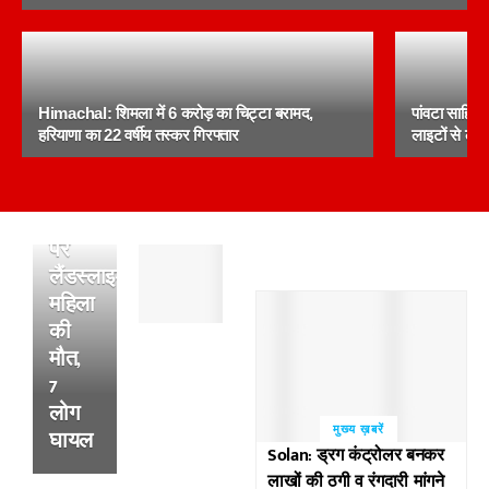
BREAKING:
हिमाचल
में
सिमसा
माता
Himachal: शिमला में 6 करोड़ का चिट्टा बरामद,
पांवटा साहिब क
मंदिर
हरियाणा का 22 वर्षीय तस्कर गिरफ्तार
लाइटों से लोग 
जा
रहे 2
परिवारों
पर
पांवटा
लैंडस्लाइड,
साहिब
महिला
:
की
अल्सर
के
मौत,
फटने
7
से
लोग
हुई
मुख्य ख़बरें
घायल
थी
Solan: ड्रग कंट्रोलर बनकर
व्यक्ति
लाखों की ठगी व रंगदारी मांगने