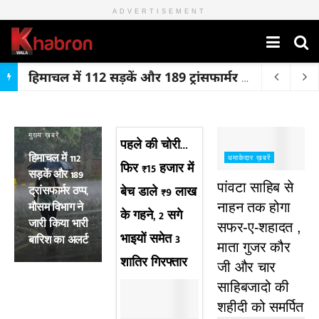
ADVERTISEMENT
हिमाचल में 112 सड़कें और 189 ट्रांसफार्मर ठप्प, मौसम विभाग ने जारी किया भारी बारिश का अलर्ट
मुख्य ख़बरें
पहले की चोरी…
हिमाचल में 112
धमाकेदार ख़बरें
फिर ₹15 हजार में
सड़कें और 189
पांवटा साहिब से
ट्रांसफार्मर ठप्प,
बेच डाले ₹9 लाख
मौसम विभाग ने
नाहन तक होगा
के गहने, 2 सगे
जारी किया भारी
सफर-ए-शहादत ,
भाइयों समेत 3
बारिश का अलर्ट
माता गुजर कौर
शातिर गिरफ्तार
जी और चार
साहिबजादो की
शहीदी को समर्पित