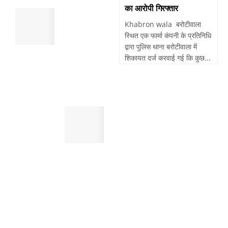
की
का आरोपी गिरफ्तार
पांवटा
मौत
साहिब
Khabron wala बरोटीवाला
,
:
स्थित एक फार्मा कंपनी के प्रतिनिधि
सुबह
पैदल
द्वारा पुलिस थाना बरोटीवाला में
खेतो
चल
शिकायत दर्ज करवाई गई कि कुछ...
में
रहे
मिला
व्यक्ति
था
को
शव
तेजरफ्तार
पांवटा
बाईक
साहिब
बाइक
:
सवार
स्मैक
ने
जैसे
मारी
महंगे
टक्कर
नशे
,
करने
दर्दनाक
के
मौत
लिए
करते