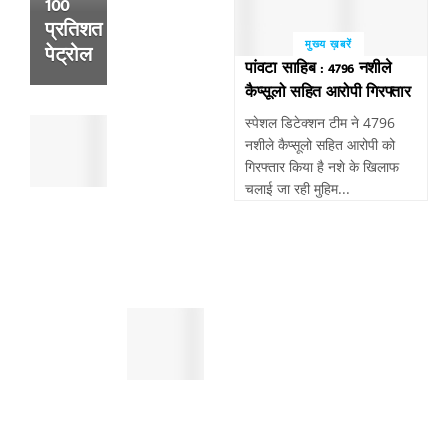
100
से
प्रतिशत
हुई
मुख्य ख़बरें
पेट्रोल
थी
पांवटा साहिब : 4796 नशीले
व्यक्ति
कैप्सूलो सहित आरोपी गिरफ्तार
की
स्पेशल डिटेक्शन टीम ने 4796
पांवटा
मौत
नशीले कैप्सूलो सहित आरोपी को
साहिब
,
गिरफ्तार किया है नशे के खिलाफ
:
सुबह
चलाई जा रही मुहिम...
पैदल
खेतो
चल
में
रहे
मिला
व्यक्ति
था
को
शव
तेजरफ्तार
पांवटा
बाईक
साहिब
बाइक
:
सवार
स्मैक
ने
जैसे
मारी
महंगे
टक्कर