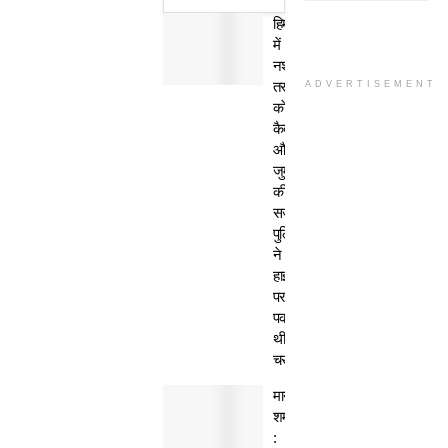
हिमाचल
में
नशा
तस्कर
ADVERTISEMENT
काे
कैद
और
जुर्माने
की
सजा,
पुलिस
ने
हाईवे
पर
पकड़ी
थी
चरस
मानवता
शर्मसार
: