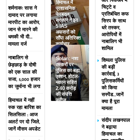
और पिकअप में
हिमाचल में
चिट्टे व
शर्मनाक! सास ने
प्रशासनिक
प्रतिबंधित कफ
दामाद पर लगाया
फेरबदल,
सिरप के साथ
सरकार ने इन
मारपीट का आरोप,
5 IAS
धरे तस्कर,
जान से मारने की
अफसरों को
आरोपियों में
धमकी भी दी…
सौंपा अतिरिक्त
नाबालिग भी
मामला दर्ज
कार्यभार
शामिल
नाबालिग से
Solan: नशा
शिमला पुलिस
छेड़छाड़ के दोषी
तस्करों पर
की बड़ी
पुलिस का बड़ा
को एक साल की
कार्रवाई, 3
एक्शन, होटल-
सजा, 5,000 हजार
पुलिसकर्मियों
मकान सहित
का जुर्माना भी लगा
को किया
2.40 करोड़
सस्पेंड…जानें
की संपत्ति
हिमाचल में नहीं
फ्रीज
क्या है पूरा
रुक रहा बारिश का
मामला
सिलसिला : आज
संदीप लखनपाल
अलर्ट पर दो जिले,
ने बढ़ाया
जानें मौसम अपडेट
हिमाचल का