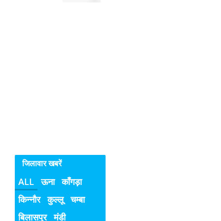
रुक
रहे
सिरमौर
में
महिलाओ
व
बच्चियों
के
विरुद्ध
अपराध
जिलावार खबरें
ALL
ऊना
काँगड़ा
किन्नौर
कुल्लू
चम्बा
बिलासपुर
मंडी