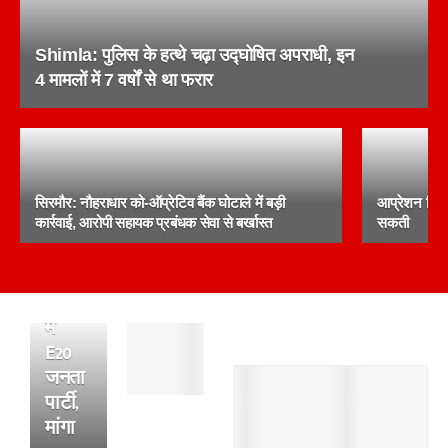
Shimla: पुलिस के हत्थे चढ़ा उद्घोषित अपराधी, इन
4 मामलों में 7 वर्षों से था फरार
CJP
सिरमौर: नौहराधार को-ऑप्रेटिव बैंक घोटाले में बड़ी
आप्रेशन चिट्
के
कार्रवाई, आरोपी सहायक प्रबंधक सेवा से बर्खास्त
सकती
बाद
अब
मैदान
में
पांवटा
E20
साहिब
जनता
:
पार्टी,
अल्सर
के
मांगा
फटने