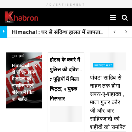
ADVERTISEMENT
Himachal : घर से संदिग्ध हालत में लापता हुईं 2 नाबालिग बहनें, परिवार में चिंता का माहौल
मुख्य ख़बरें
होटल के कमरे में
Himachal : घर
धमाकेदार ख़बरें
पुलिस की दबिश…
से संदिग्ध हालत
पांवटा साहिब से
में लापता हुईं 2
7 पुड़ियाें में मिला
नाबालिग बहनें,
नाहन तक होगा
चिट्टा, 4 युवक
परिवार में चिंता
सफर-ए-शहादत ,
गिरफ्तार
का माहौल
माता गुजर कौर
जी और चार
साहिबजादो की
शहीदी को समर्पित