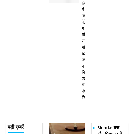
हिमाचल
में
नशेड़ी
बेटे
ने
मां
से
मांगे
50
रुपए-
ना
मिलने
पर
बनाया
बंधक,
फिर…
Shimla: बस
बड़ी ख़बरें