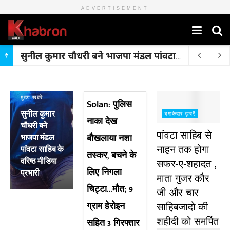
ADVERTISEMENT
सुनील कुमार चौधरी बने भाजपा मंडल पांवटा साहिब के वरिष्ठ मीडिया प्रभारी
मुख्य ख़बरें
Solan: पुलिस
सुनील कुमार
धमाकेदार ख़बरें
नाका देख
चौधरी बने
पांवटा साहिब से
भाजपा मंडल
बौखलाया नशा
पांवटा साहिब के
नाहन तक होगा
तस्कर, बचने के
वरिष्ठ मीडिया
सफर-ए-शहादत ,
लिए निगला
प्रभारी
माता गुजर कौर
चिट्टा…मौत; 9
जी और चार
ग्राम हेरोइन
साहिबजादो की
सहित 3 गिरफ्तार
शहीदी को समर्पित