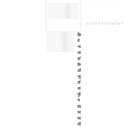
ADVERTISEMENT
हिमाचल
में
नशा
तस्कर
काे
कैद
और
जुर्माने
की
सजा,
पुलिस
ने
हाईवे
पर
पकड़ी
थी