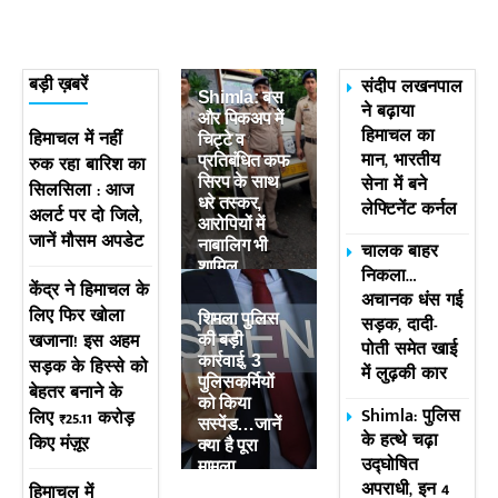
संदीप लखनपाल
बड़ी ख़बरें
Shimla: बस
ने बढ़ाया
और पिकअप में
हिमाचल का
हिमाचल में नहीं
चिट्टे व
मान, भारतीय
रुक रहा बारिश का
प्रतिबंधित कफ
सेना में बने
सिरप के साथ
सिलसिला : आज
धरे तस्कर,
लेफ्टिनेंट कर्नल
अलर्ट पर दो जिले,
आरोपियों में
जानें मौसम अपडेट
नाबालिग भी
चालक बाहर
शामिल
निकला…
केंद्र ने हिमाचल के
अचानक धंस गई
लिए फिर खोला
शिमला पुलिस
सड़क, दादी-
खजाना! इस अहम
की बड़ी
पोती समेत खाई
कार्रवाई, 3
सड़क के हिस्से को
में लुढ़की कार
पुलिसकर्मियों
बेहतर बनाने के
को किया
Shimla: पुलिस
लिए ₹25.11 करोड़
सस्पेंड…जानें
के हत्थे चढ़ा
किए मंज़ूर
क्या है पूरा
उद्घोषित
मामला
अपराधी, इन 4
हिमाचल में