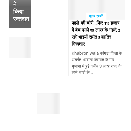
फटने
ने
से
किया
हुई
मुख्य ख़बरें
रक्तदान
थी
पहले की चोरी…फिर ₹15 हजार
व्यक्ति
में बेच डाले ₹9 लाख के गहने, 2
की
सगे भाइयों समेत 3 शातिर
पांवटा
मौत
गिरफ्तार
साहिब
,
:
सुबह
Khabron wala कांगड़ा जिला के
पैदल
खेतो
अंतर्गत भरवाना पंचायत के गांव
चल
में
भुआणा में हुई करीब 9 लाख रुपए के
रहे
मिला
सोने-चांदी के...
व्यक्ति
था
को
शव
तेजरफ्तार
पांवटा
बाईक
साहिब
बाइक
:
सवार
स्मैक
ने
जैसे
मारी
महंगे
टक्कर