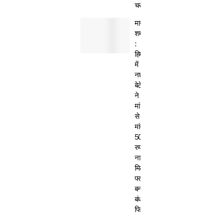
चरस
मानवता
शर्मसार
:
हिमाचल
में
नशेड़ी
बेटे
ने
मां
से
मांगे
50
रुपए-
ना
मिलने
पर
बनाया
बंधक,
फिर…