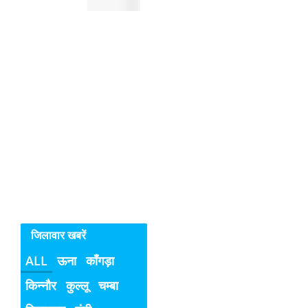
रुक
रहे
सिरमौर
में
महिलाओ
व
बच्चियों
के
विरुद्ध
अपराध
जिलावार खबरें
ALL
ऊना
काँगड़ा
किन्नौर
कुल्लू
चम्बा