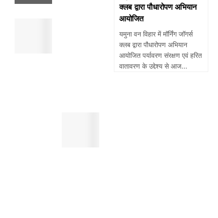
व्यक्ति
क्लब द्वारा पौधारोपण अभियान
की
आयोजित
पांवटा
मौत
साहिब
यमुना वन विहार में मॉर्निंग जॉगर्स
,
:
क्लब द्वारा पौधारोपण अभियान
सुबह
पैदल
आयोजित पर्यावरण संरक्षण एवं हरित
खेतो
चल
वातावरण के उद्देश्य से आज...
में
रहे
मिला
व्यक्ति
था
को
शव
तेजरफ्तार
पांवटा
बाईक
साहिब
बाइक
:
सवार
स्मैक
ने
जैसे
मारी
महंगे
टक्कर
नशे
,
करने
दर्दनाक
के
मौत
लिए