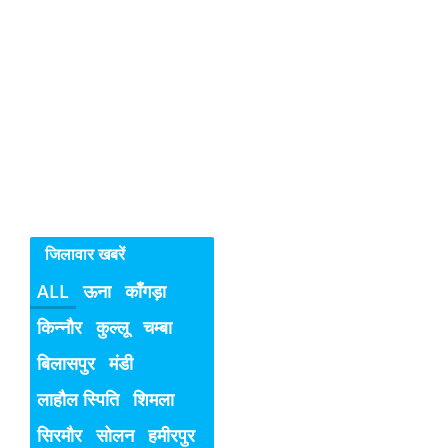
महिलाओ
व
बच्चियों
के
विरुद्ध
अपराध
जिलावार खबरें
ALL
ऊना
काँगड़ा
किन्नौर
कुल्लू
चम्बा
बिलासपुर
मंडी
लाहौल स्पिति
शिमला
सिरमौर
सोलन
हमीरपुर