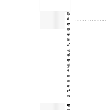
हिमाचल
में
ADVERTISEMENT
नशा
तस्कर
काे
कैद
और
जुर्माने
की
सजा,
पुलिस
ने
हाईवे
पर
पकड़ी
थी
चरस
मानवता