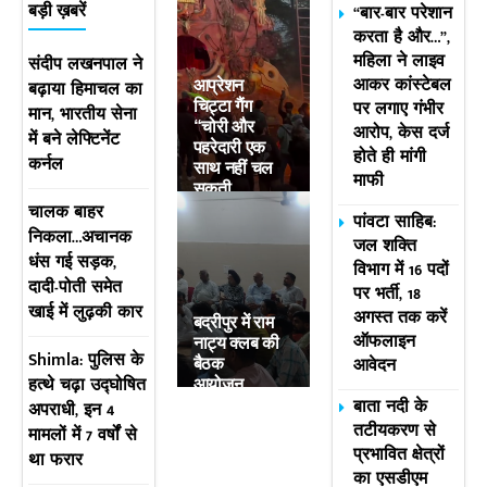
“बार-बार परेशान
बड़ी ख़बरें
करता है और…”,
महिला ने लाइव
संदीप लखनपाल ने
आकर कांस्टेबल
बढ़ाया हिमाचल का
आप्रेशन
पर लगाए गंभीर
चिट्टा गैंग
मान, भारतीय सेना
“चोरी और
आरोप, केस दर्ज
में बने लेफ्टिनेंट
पहरेदारी एक
होते ही मांगी
कर्नल
साथ नहीं चल
माफी
सकती
चालक बाहर
पांवटा साहिब:
निकला…अचानक
जल शक्ति
धंस गई सड़क,
विभाग में 16 पदों
दादी-पोती समेत
पर भर्ती, 18
खाई में लुढ़की कार
अगस्त तक करें
बद्रीपुर में राम
ऑफलाइन
नाट्य क्लब की
Shimla: पुलिस के
आवेदन
बैठक
हत्थे चढ़ा उद्घोषित
आयोजन…
बाता नदी के
अपराधी, इन 4
तटीयकरण से
मामलों में 7 वर्षों से
प्रभावित क्षेत्रों
था फरार
का एसडीएम