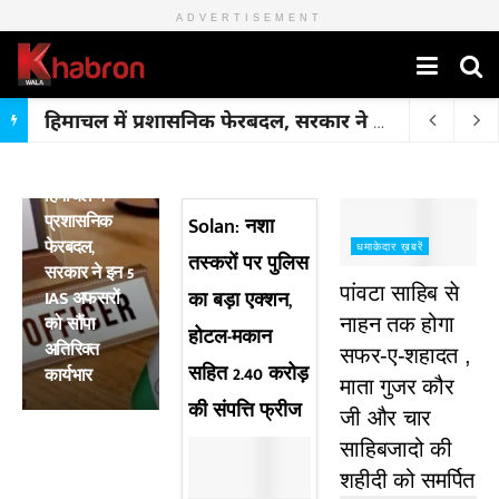
ADVERTISEMENT
हिमाचल में प्रशासनिक फेरबदल, सरकार ने इन 5 IAS अफसरों को सौंपा अतिरिक्त कार्यभार
मुख्य ख़बरें
हिमाचल में
प्रशासनिक
Solan: नशा
फेरबदल,
धमाकेदार ख़बरें
तस्करों पर पुलिस
सरकार ने इन 5
पांवटा साहिब से
IAS अफसरों
का बड़ा एक्शन,
को सौंपा
नाहन तक होगा
होटल-मकान
अतिरिक्त
सफर-ए-शहादत ,
सहित 2.40 करोड़
कार्यभार
माता गुजर कौर
की संपत्ति फ्रीज
जी और चार
साहिबजादो की
शहीदी को समर्पित