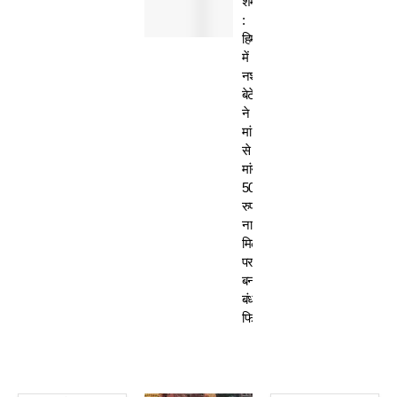
शर्मसार
:
हिमाचल
में
नशेड़ी
बेटे
ने
मां
से
मांगे
50
रुपए-
ना
मिलने
पर
बनाया
बंधक,
फिर…