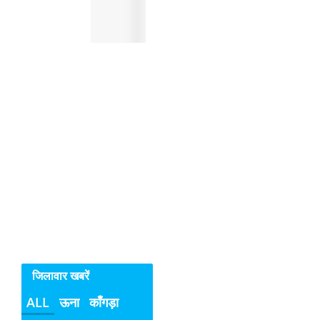
क्यों
नहीं
रुक
रहे
सिरमौर
में
महिलाओ
व
बच्चियों
के
विरुद्ध
अपराध
जिलावार खबरें
ALL
ऊना
काँगड़ा