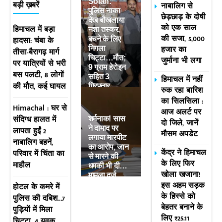
Solan:
नाबालिग से
बड़ी ख़बरें
पुलिस नाका
छेड़छाड़ के दोषी
देख बौखलाया
को एक साल
हिमाचल में बड़ा
नशा तस्कर,
की सजा, 5,000
हादसा: चंबा के
बचने के लिए
हजार का
निगला
तीसा-बैरागढ़ मार्ग
चिट्टा…मौत;
जुर्माना भी लगा
पर यात्रियों से भरी
9 ग्राम हेरोइन
बस पलटी, 8 लोगों
सहित 3
हिमाचल में नहीं
की मौत, कई घायल
गिरफ्तार
रुक रहा बारिश
का सिलसिला :
Himachal : घर से
आज अलर्ट पर
संदिग्ध हालत में
शर्मनाक! सास
दो जिले, जानें
ने दामाद पर
लापता हुईं 2
मौसम अपडेट
लगाया मारपीट
नाबालिग बहनें,
का आरोप, जान
केंद्र ने हिमाचल
परिवार में चिंता का
से मारने की
के लिए फिर
माहौल
धमकी भी दी…
खोला खजाना!
मामला दर्ज
इस अहम सड़क
होटल के कमरे में
के हिस्से को
पुलिस की दबिश…7
बेहतर बनाने के
पुड़ियाें में मिला
लिए ₹25.11
चिट्टा, 4 युवक