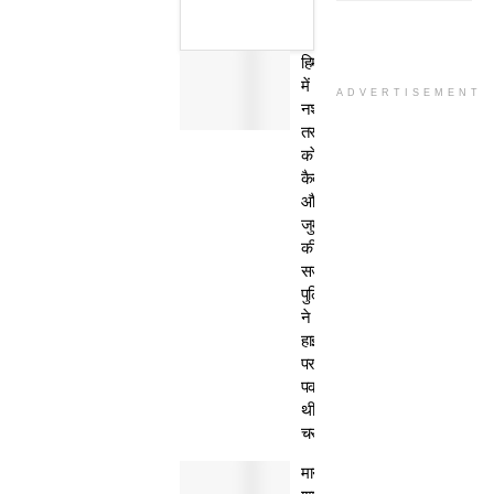
हिमाचल
में
ADVERTISEMENT
नशा
तस्कर
काे
कैद
और
जुर्माने
की
सजा,
पुलिस
ने
हाईवे
पर
पकड़ी
थी
चरस
मानवता