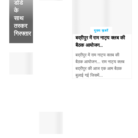
डोडे
अल्सर
के
के
फटने
साथ
से
तस्कर
हुई
मुख्य ख़बरें
गिरफ्तार
थी
बद्रीपुर में राम नाट्य क्लब की
व्यक्ति
बैठक आयोजन…
की
बद्रीपुर में राम नाट्य क्लब की
पांवटा
मौत
बैठक आयोजन... राम नाट्य क्लब
साहिब
,
बद्रीपुर की आज एक आम बैठक
:
सुबह
बुलाई गई जिसमें...
पैदल
खेतो
चल
में
रहे
मिला
व्यक्ति
था
को
शव
तेजरफ्तार
पांवटा
बाईक
साहिब
बाइक
:
सवार
स्मैक
ने