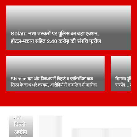
Solan: नशा तस्करों पर पुलिस का बड़ा एक्शन,
होटल-मकान सहित 2.40 करोड़ की संपत्ति फ्रीज
बद्दी
Shimla: बस और पिकअप में चिट्टे व प्रतिबंधित कफ
शिमला पुलिस क
पुलिस
सिरप के साथ धरे तस्कर, आरोपियों में नाबालिग भी शामिल
सस्पेंड…जानें 
की
बड़ी
कार्रवाई,
400
पांवटा
किलो
साहिब
अफीम
: