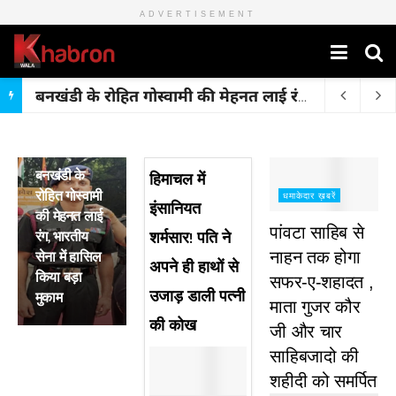
ADVERTISEMENT
बनखंडी के रोहित गोस्वामी की मेहनत लाई रंग, भारतीय सेना में हासिल किया बड़ा मुकाम
मुख्य ख़बरें
बनखंडी के
हिमाचल में
रोहित गोस्वामी
धमाकेदार ख़बरें
इंसानियत
की मेहनत लाई
पांवटा साहिब से
रंग, भारतीय
शर्मसार! पति ने
सेना में हासिल
नाहन तक होगा
अपने ही हाथों से
किया बड़ा
सफर-ए-शहादत ,
उजाड़ डाली पत्नी
मुकाम
माता गुजर कौर
की कोख
जी और चार
साहिबजादो की
शहीदी को समर्पित