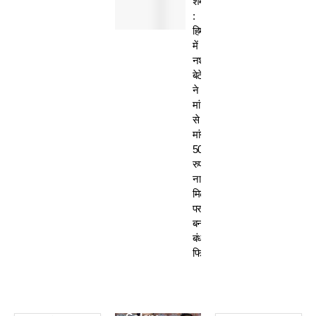
शर्मसार
:
हिमाचल
में
नशेड़ी
बेटे
ने
मां
से
मांगे
50
रुपए-
ना
मिलने
पर
बनाया
बंधक,
फिर…