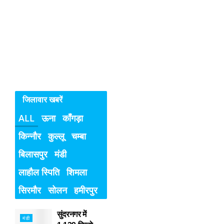
बच्चियों
के
विरुद्ध
अपराध
जिलावार खबरें
ALL
ऊना
काँगड़ा
किन्नौर
कुल्लू
चम्बा
बिलासपुर
मंडी
लाहौल स्पिति
शिमला
सिरमौर
सोलन
हमीरपुर
सुंदरनगर में
मंडी