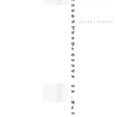
तस्कर
काे
कैद
और
ADVERTISEMENT
जुर्माने
की
सजा,
पुलिस
ने
हाईवे
पर
पकड़ी
थी
चरस
मानवता
शर्मसार
:
हिमाचल
में
नशेड़ी