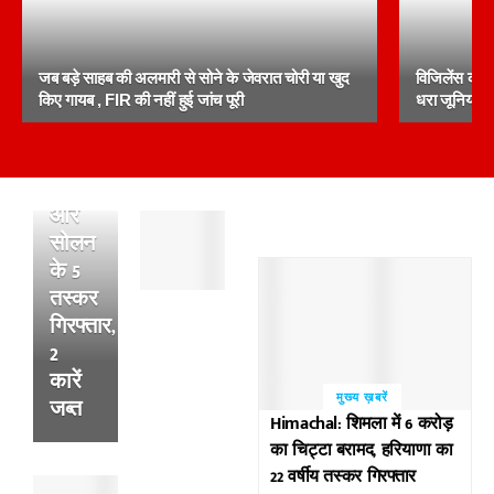
18.97
ग्राम
जब बड़े साहब की अलमारी से सोने के जेवरात चोरी या खुद
विजिलेंस का बड
चिट्टे
किए गायब , FIR की नहीं हुई जांच पूरी
धरा जूनियर इ
के
साथ
शिमला
और
पांवटा
सोलन
साहिब
के 5
:
तस्कर
अल्सर
के
गिरफ्तार,
फटने
2
से
कारें
हुई
मुख्य ख़बरें
जब्त
थी
Himachal: शिमला में 6 करोड़
व्यक्ति
का चिट्टा बरामद, हरियाणा का
की
22 वर्षीय तस्कर गिरफ्तार
पांवटा
मौत