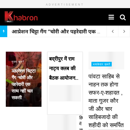
ADVERTISEMENT
आप्रेशन चिट्टा गैंग “चोरी और पहरेदारी एक साथ नहीं चल सकती
बद्रीपुर में राम
मुख्य ख़बरें
धमाकेदार ख़बरें
नाट्य क्लब की
आप्रेशन चिट्टा
पांवटा साहिब से
गैंग “चोरी और
बैठक आयोजन…
पहरेदारी एक
नाहन तक होगा
साथ नहीं चल
सफर-ए-शहादत ,
सकती
माता गुजर कौर
जी और चार
साहिबजादो की
हिमाचल
में
शहीदी को समर्पित
नशा