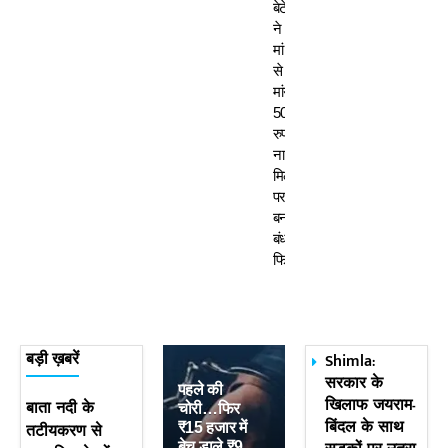
बेटे
ने
मां
से
मांगे
50
रुपए-
ना
मिलने
पर
बनाया
बंधक,
फिर…
Shimla:
बड़ी ख़बरें
सरकार के
पहले की
खिलाफ जयराम-
बाता नदी के
चोरी…फिर
बिंदल के साथ
तटीयकरण से
₹15 हजार में
बेच डाले ₹9