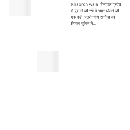
साहिब
Khabron wala हिमाचल प्रदेश
,
:
में युवाओं की रगों में जहर घोलने की
सुबह
पैदल
एक बड़ी अंतर्राज्यीय साजिश को
खेतो
चल
शिमला पुलिस ने...
में
रहे
मिला
व्यक्ति
था
को
शव
तेजरफ्तार
पांवटा
बाईक
साहिब
बाइक
:
सवार
स्मैक
ने
जैसे
मारी
महंगे
टक्कर
नशे
,
करने
दर्दनाक
के
मौत
लिए
करते
थे