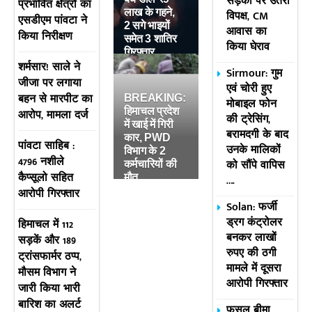
सड़कों पर उतरा
प्रभावित क्षेत्रों का
लाख के गहने,
विपक्ष, CM
एसडीएम पांवटा ने
2 सगे भाइयों
आवास का
किया निरीक्षण
समेत 3 शातिर
किया घेराव
गिरफ्तार
शर्मसार! साले ने
Sirmour: गुम
जीजा पर लगाया
एवं चोरी हुए
बहन से मारपीट का
BREAKING:
मोबाइल फोन
हिमाचल प्रदेश
आरोप, मामला दर्ज
की ट्रेसिंग,
में खाई में गिरी
बरामदगी के बाद
कार, PWD
पांवटा साहिब :
उनके मालिकों
विभाग के 2
4796 नशीले
को सौंपे वापिस
कर्मचारियों की
कैप्सूलो सहित
मौत
….
आरोपी गिरफ्तार
Solan: फर्जी
ड्रग कंट्रोलर
हिमाचल में 112
बनकर लाखों
सड़कें और 189
रुपए की ठगी
ट्रांसफार्मर ठप्प,
मामले में दूसरा
मौसम विभाग ने
आरोपी गिरफ्तार
जारी किया भारी
बारिश का अलर्ट
फसल बीमा