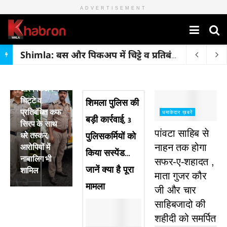
ADVERTISEMENT
Shimla: बस और पिकअप में चिट्टे व प्रतिबंधित कफ सिरप के साथ धरे तस्कर, आरोपियों में नाबालिग भी शामिल
मुख्य ख़बरें
Shimla: बस
और पिकअप में
चिट्टे व
शिमला पुलिस की
प्रतिबंधित कफ
धमाकेदार ख़बरें
बड़ी कार्रवाई, 3
सिरप के साथ
पांवटा साहिब से
धरे तस्कर,
पुलिसकर्मियों को
आरोपियों में
नाहन तक होगा
किया सस्पेंड…
नाबालिग भी
सफर-ए-शहादत ,
जानें क्या है पूरा
शामिल
माता गुजर कौर
मामला
जी और चार
साहिबजादो की
शहीदी को समर्पित