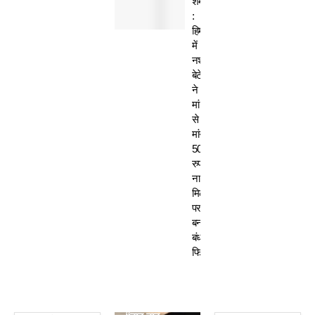
शर्मसार
:
हिमाचल
में
नशेड़ी
बेटे
ने
मां
से
मांगे
50
रुपए-
ना
मिलने
पर
बनाया
बंधक,
फिर…