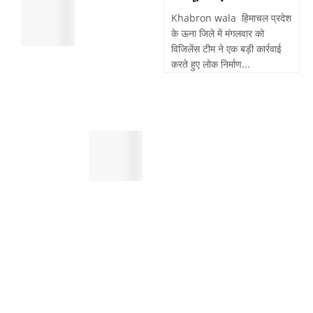
पांवटा
मौत
साहिब
Khabron wala हिमाचल प्रदेश
,
:
के ऊना जिले में मंगलवार को
सुबह
पैदल
विजिलेंस टीम ने एक बड़ी कार्रवाई
खेतो
चल
करते हुए लोक निर्माण...
में
रहे
मिला
व्यक्ति
था
को
शव
तेजरफ्तार
पांवटा
बाईक
साहिब
बाइक
:
सवार
स्मैक
ने
जैसे
मारी
महंगे
टक्कर
नशे
,
करने
दर्दनाक
के
मौत
लिए
करते
थे