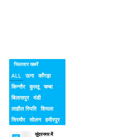
बच्चियों
के
विरुद्ध
अपराध
जिलावार खबरें
ALL
ऊना
काँगड़ा
किन्नौर
कुल्लू
चम्बा
बिलासपुर
मंडी
लाहौल स्पिति
शिमला
सिरमौर
सोलन
हमीरपुर
सुंदरनगर में
मंडी