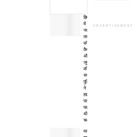
हिमाचल
में
ADVERTISEMENT
नशा
तस्कर
काे
कैद
और
जुर्माने
की
सजा,
पुलिस
ने
हाईवे
पर
पकड़ी
थी
चरस
मानवता