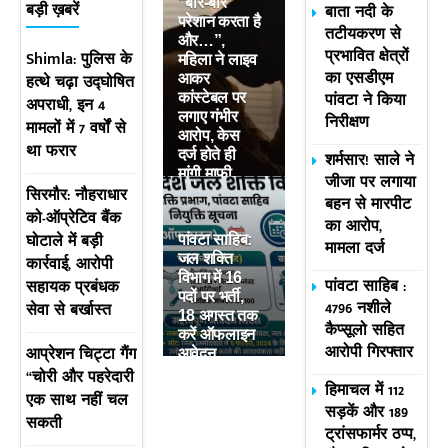
“बार-बार
बाता नदी के
बड़ी ख़बरें
परेशान करता है
तटीयकरण से
और…”,
प्रभावित क्षेत्रों
Shimla: पुलिस के
महिला ने लाइव
का एसडीएम
हत्थे चढ़ा उद्घोषित
आकर
पांवटा ने किया
कांस्टेबल पर
अपराधी, इन 4
लगाए गंभीर
निरीक्षण
मामलों में 7 वर्षों से
आरोप, केस
था फरार
दर्ज होते ही
शर्मसार! साले ने
मांगी माफी
जीजा पर लगाया
सिरमौर: नौहराधार
बहन से मारपीट
को-ऑप्रेटिव बैंक
का आरोप,
घोटाले में बड़ी
पांवटा साहिब:
मामला दर्ज
जल शक्ति
कार्रवाई, आरोपी
विभाग में 16
पांवटा साहिब :
सहायक प्रबंधक
पदों पर भर्ती,
4796 नशीले
सेवा से बर्खास्त
18 अगस्त तक
कैप्सूलो सहित
करें ऑफलाइन
आरोपी गिरफ्तार
आप्रेशन चिट्टा गैंग
आवेदन
“चोरी और पहरेदारी
हिमाचल में 112
एक साथ नहीं चल
सड़कें और 189
सकती
ट्रांसफार्मर ठप्प,