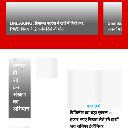
जिला
सिरमौर
में
BREAKING: हिमाचल प्रदेश में खाई में गिरी कार,
Shimla: सरक
प्रदेश
PWD विभाग के 2 कर्मचारियों की मौत
सड़कों पर उत
सरकार
की
योजनाओं
से
पांवटा
मजबूत
साहिब
हो
:
रहा
अल्सर
के
वन
फटने
संरक्षण
से
का
हुई
मुख्य ख़बरें
अभियान
थी
विजिलेंस का बड़ा एक्शन, 8
व्यक्ति
हजार रुपए रिश्वत लेते रंगे हाथों
की
धरा जूनियर इंजीनियर