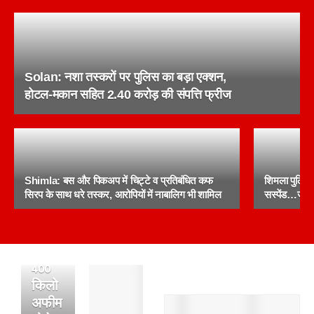
Solan: नशा तस्करों पर पुलिस का बड़ा एक्शन,
होटल-मकान सहित 2.40 करोड़ की संपत्ति फ्रीज
बद्दी
Shimla: बस और पिकअप में चिट्टे व प्रतिबंधित कफ
शिमला पुलिस क
पुलिस
सिरप के साथ धरे तस्कर, आरोपियों में नाबालिग भी शामिल
सस्पेंड…जानें 
की
बड़ी
कार्रवाई,
400
पांवटा
किलो
साहिब
अफीम
: