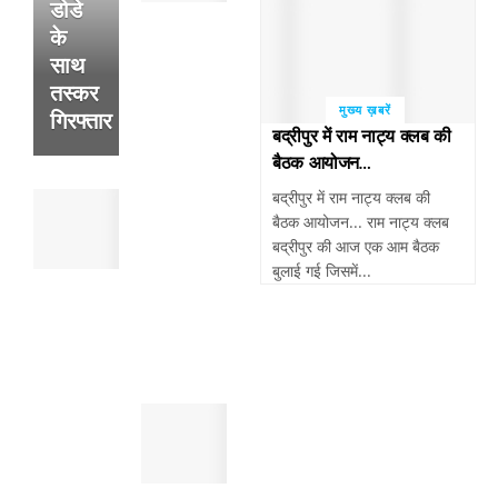
डोडे
अल्सर
के
के
फटने
साथ
से
तस्कर
हुई
मुख्य ख़बरें
गिरफ्तार
थी
बद्रीपुर में राम नाट्य क्लब की
व्यक्ति
बैठक आयोजन…
की
बद्रीपुर में राम नाट्य क्लब की
पांवटा
मौत
बैठक आयोजन... राम नाट्य क्लब
साहिब
,
बद्रीपुर की आज एक आम बैठक
:
सुबह
बुलाई गई जिसमें...
पैदल
खेतो
चल
में
रहे
मिला
व्यक्ति
था
को
शव
तेजरफ्तार
पांवटा
बाईक
साहिब
बाइक
:
सवार
स्मैक
ने