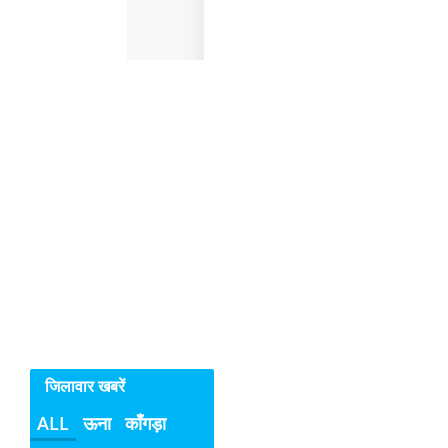
क्यों
नहीं
रुक
रहे
सिरमौर
में
महिलाओ
व
बच्चियों
के
विरुद्ध
अपराध
जिलावार खबरें
ALL
ऊना
काँगड़ा