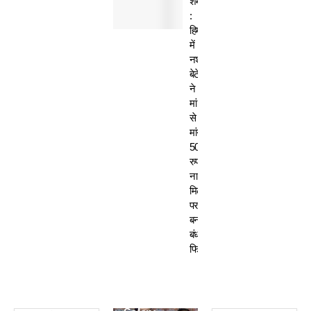
शर्मसार
:
हिमाचल
में
नशेड़ी
बेटे
ने
मां
से
मांगे
50
रुपए-
ना
मिलने
पर
बनाया
बंधक,
फिर…