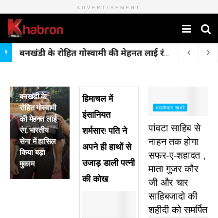
ADVERTISEMENT
बनखंडी के रोहित गोस्वामी की मेहनत लाई रंग, भारतीय सेना में हासिल किया बड़ा मुकाम
मुख्य ख़बरें
बनखंडी के
हिमाचल में
रोहित गोस्वामी
धमाकेदार ख़बरें
इंसानियत
की मेहनत लाई
पांवटा साहिब से
रंग, भारतीय
शर्मसार! पति ने
सेना में हासिल
नाहन तक होगा
अपने ही हाथों से
किया बड़ा
सफर-ए-शहादत ,
उजाड़ डाली पत्नी
मुकाम
माता गुजर कौर
की कोख
जी और चार
साहिबजादो की
शहीदी को समर्पित