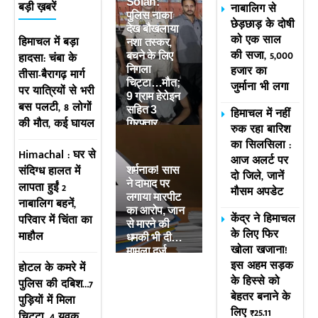
Solan:
नाबालिग से
बड़ी ख़बरें
पुलिस नाका
छेड़छाड़ के दोषी
देख बौखलाया
को एक साल
हिमाचल में बड़ा
नशा तस्कर,
की सजा, 5,000
हादसा: चंबा के
बचने के लिए
हजार का
निगला
तीसा-बैरागढ़ मार्ग
चिट्टा…मौत;
जुर्माना भी लगा
पर यात्रियों से भरी
9 ग्राम हेरोइन
बस पलटी, 8 लोगों
सहित 3
हिमाचल में नहीं
की मौत, कई घायल
गिरफ्तार
रुक रहा बारिश
का सिलसिला :
Himachal : घर से
आज अलर्ट पर
संदिग्ध हालत में
शर्मनाक! सास
दो जिले, जानें
ने दामाद पर
लापता हुईं 2
मौसम अपडेट
लगाया मारपीट
नाबालिग बहनें,
का आरोप, जान
केंद्र ने हिमाचल
परिवार में चिंता का
से मारने की
के लिए फिर
माहौल
धमकी भी दी…
खोला खजाना!
मामला दर्ज
इस अहम सड़क
होटल के कमरे में
के हिस्से को
पुलिस की दबिश…7
बेहतर बनाने के
पुड़ियाें में मिला
लिए ₹25.11
चिट्टा, 4 युवक