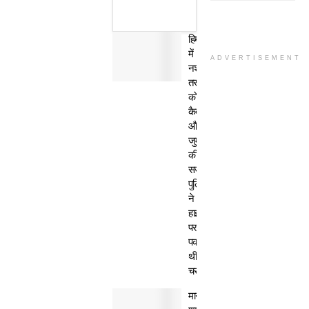
हिमाचल
में
ADVERTISEMENT
नशा
तस्कर
काे
कैद
और
जुर्माने
की
सजा,
पुलिस
ने
हाईवे
पर
पकड़ी
थी
चरस
मानवता