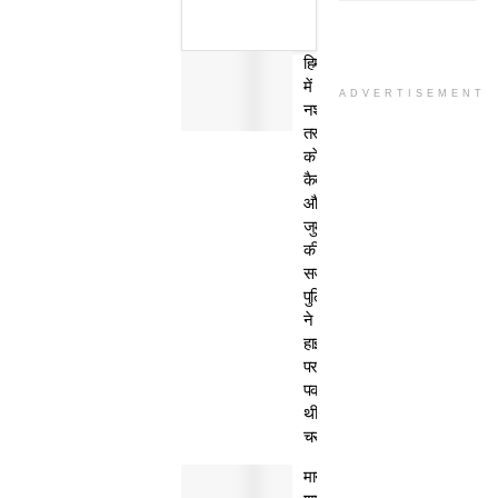
हिमाचल
में
ADVERTISEMENT
नशा
तस्कर
काे
कैद
और
जुर्माने
की
सजा,
पुलिस
ने
हाईवे
पर
पकड़ी
थी
चरस
मानवता