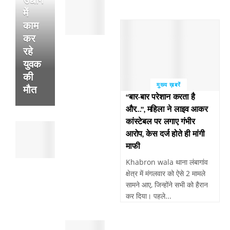
उद्योग
पांवटा
में
साहिब
काम
:
कर
अल्सर
के
रहे
फटने
युवक
से
की
हुई
मुख्य ख़बरें
मौत
थी
“बार-बार परेशान करता है
व्यक्ति
और…”, महिला ने लाइव आकर
की
कांस्टेबल पर लगाए गंभीर
पांवटा
मौत
आरोप, केस दर्ज होते ही मांगी
साहिब
,
माफी
:
सुबह
पैदल
खेतो
Khabron wala थाना लंबागांव
चल
में
क्षेत्र में मंगलवार को ऐसे 2 मामले
रहे
मिला
सामने आए, जिन्होंने सभी को हैरान
व्यक्ति
था
कर दिया। पहले...
को
शव
तेजरफ्तार
पांवटा
बाईक