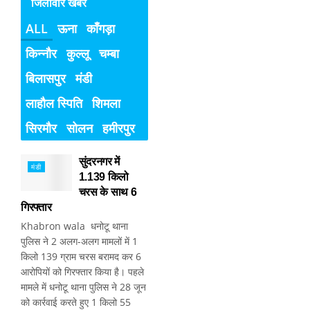
जिलावार खबरें
ALL
ऊना
काँगड़ा
किन्नौर
कुल्लू
चम्बा
बिलासपुर
मंडी
लाहौल स्पिति
शिमला
सिरमौर
सोलन
हमीरपुर
सुंदरनगर में
मंडी
1.139 किलो
चरस के साथ 6
गिरफ्तार
Khabron wala धनोटू थाना
पुलिस ने 2 अलग-अलग मामलों में 1
किलो 139 ग्राम चरस बरामद कर 6
आरोपियों को गिरफ्तार किया है। पहले
मामले में धनोटू थाना पुलिस ने 28 जून
को कार्रवाई करते हुए 1 किलो 55