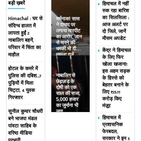
हिमाचल में नहीं
बड़ी ख़बरें
रुक रहा बारिश
का सिलसिला :
Himachal : घर से
शर्मनाक! सास
आज अलर्ट पर
संदिग्ध हालत में
ने दामाद पर
दो जिले, जानें
लगाया मारपीट
लापता हुईं 2
का आरोप, जान
मौसम अपडेट
नाबालिग बहनें,
से मारने की
परिवार में चिंता का
धमकी भी दी…
केंद्र ने हिमाचल
माहौल
मामला दर्ज
के लिए फिर
खोला खजाना!
होटल के कमरे में
इस अहम सड़क
पुलिस की दबिश…7
नाबालिग से
के हिस्से को
छेड़छाड़ के
पुड़ियाें में मिला
बेहतर बनाने के
दोषी को एक
चिट्टा, 4 युवक
लिए ₹25.11
साल की सजा,
गिरफ्तार
करोड़ किए
5,000 हजार
मंज़ूर
का जुर्माना भी
सुनील कुमार चौधरी
लगा
हिमाचल में
बने भाजपा मंडल
प्रशासनिक
पांवटा साहिब के
फेरबदल,
वरिष्ठ मीडिया
सरकार ने इन 5
प्रभारी