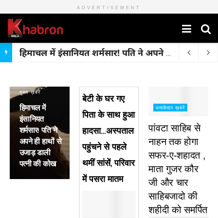
ADVERTISEMENT
हिमाचल में इंसानियत शर्मसार! पति ने अपने ही हाथों से उजाड़ डाली पत्नी की कोख
मुख्य ख़बरें
बेटी के घर गए
हिमाचल में
धमाकेदार ख़बरें
पिता के साथ हुआ
इंसानियत
पांवटा साहिब से
शर्मसार! पति ने
हादसा…अस्पताल
अपने ही हाथों से
नाहन तक होगा
पहुंचने से पहले
उजाड़ डाली
सफर-ए-शहादत ,
थमीं सांसें, परिवार
पत्नी की कोख
माता गुजर कौर
में पसरा मातम
जी और चार
साहिबजादो की
शहीदी को समर्पित