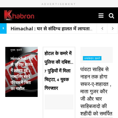
ADVERTISEMENT
Himachal : घर से संदिग्ध हालत में लापता हुईं 2 नाबालिग बहनें, परिवार में चिंता का माहौल
मुख्य ख़बरें
होटल के कमरे में
Himachal : घर
धमाकेदार ख़बरें
पुलिस की दबिश…
से संदिग्ध हालत
पांवटा साहिब से
में लापता हुईं 2
7 पुड़ियाें में मिला
नाबालिग बहनें,
नाहन तक होगा
चिट्टा, 4 युवक
परिवार में चिंता
सफर-ए-शहादत ,
गिरफ्तार
का माहौल
माता गुजर कौर
जी और चार
साहिबजादो की
शहीदी को समर्पित