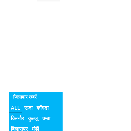
रुक
रहे
सिरमौर
में
महिलाओ
व
बच्चियों
के
विरुद्ध
अपराध
जिलावार खबरें
ALL
ऊना
काँगड़ा
किन्नौर
कुल्लू
चम्बा
बिलासपुर
मंडी