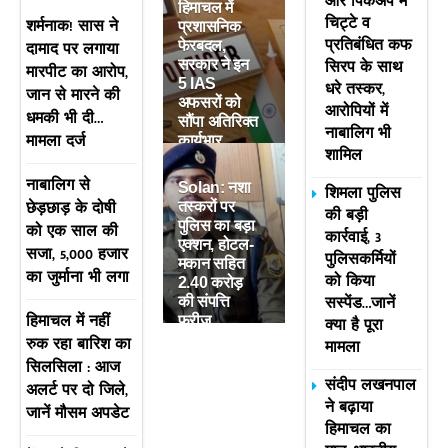
और पिकअप में
हिमाचल में
चिट्टे व
शर्मनाक! सास ने
प्रशासनिक
प्रतिबंधित कफ
दामाद पर लगाया
फेरबदल,
सिरप के साथ
सरकार ने इन
मारपीट का आरोप,
5 IAS
धरे तस्कर,
जान से मारने की
अफसरों को
आरोपियों में
धमकी भी दी…
सौंपा अतिरिक्त
नाबालिग भी
मामला दर्ज
कार्यभार
शामिल
नाबालिग से
Solan: नशा
शिमला पुलिस
छेड़छाड़ के दोषी
तस्करों पर
की बड़ी
पुलिस का बड़ा
को एक साल की
कार्रवाई, 3
एक्शन, होटल-
सजा, 5,000 हजार
पुलिसकर्मियों
मकान सहित
का जुर्माना भी लगा
को किया
2.40 करोड़
सस्पेंड…जानें
की संपत्ति
हिमाचल में नहीं
फ्रीज
क्या है पूरा
रुक रहा बारिश का
मामला
सिलसिला : आज
संदीप लखनपाल
अलर्ट पर दो जिले,
ने बढ़ाया
जानें मौसम अपडेट
हिमाचल का