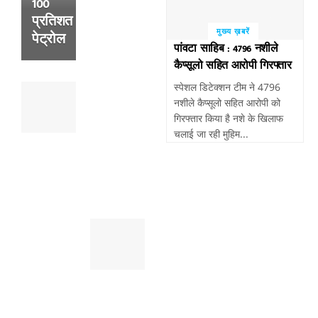
100
से
प्रतिशत
हुई
मुख्य ख़बरें
पेट्रोल
थी
पांवटा साहिब : 4796 नशीले
व्यक्ति
कैप्सूलो सहित आरोपी गिरफ्तार
की
स्पेशल डिटेक्शन टीम ने 4796
पांवटा
मौत
नशीले कैप्सूलो सहित आरोपी को
साहिब
,
गिरफ्तार किया है नशे के खिलाफ
:
सुबह
चलाई जा रही मुहिम...
पैदल
खेतो
चल
में
रहे
मिला
व्यक्ति
था
को
शव
तेजरफ्तार
पांवटा
बाईक
साहिब
बाइक
:
सवार
स्मैक
ने
जैसे
मारी
महंगे
टक्कर