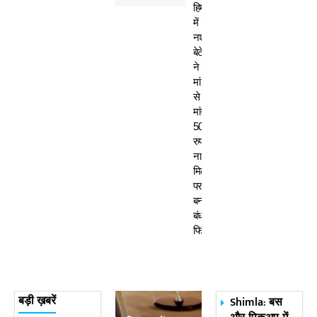
हिमाचल
में
नशेड़ी
बेटे
ने
मां
से
मांगे
50
रुपए-
ना
मिलने
पर
बनाया
बंधक,
फिर…
Shimla: बस
बड़ी ख़बरें