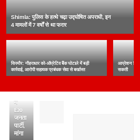
Shimla: पुलिस के हत्थे चढ़ा उद्घोषित अपराधी, इन
4 मामलों में 7 वर्षों से था फरार
CJP
सिरमौर: नौहराधार को-ऑप्रेटिव बैंक घोटाले में बड़ी
आप्रेशन चिट्
के
कार्रवाई, आरोपी सहायक प्रबंधक सेवा से बर्खास्त
सकती
बाद
अब
मैदान
में
पांवटा
E20
साहिब
जनता
:
पार्टी,
अल्सर
के
मांगा
फटने