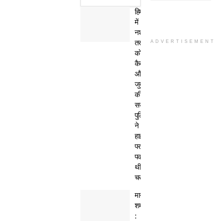
हिमाचल
में
नशा
तस्कर
ADVERTISEMENT
काे
कैद
और
जुर्माने
की
सजा,
पुलिस
ने
हाईवे
पर
पकड़ी
थी
चरस
मानवता
शर्मसार
: