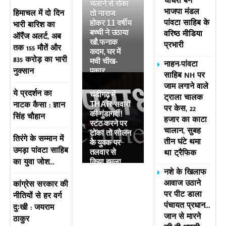
चौधरी बने
चलाने से रोका
भाजपा मंडल
हिमाचल में दो दिन
तो नाराज
पांवटा साहिब के
भारी बारिश का
होकर 11 वर्षीय
वरिष्ठ मीडिया
बच्ची ने उठाया
ऑरैंज अलर्ट, अब
खौ.फनाक
प्रभारी
तक 155 मौतें और
कदम, घर में
835 करोड़ का भारी
मची चीख-
नाहन-पांवटा
नुक्सान
पुकार
साहिब NH पर
जाम लगाने वाले
ये प्रदर्शन का
चंडीगढ़ में
ट्राला चालक
नाटक कैसा : ज्ञान
THAR सवारों
पर केस, 22
की गुंडागर्दी!
सिंह चौहान
हजार का काटा
स्टंट करने पर
चालान, सुबह
टोका तो सोलन
तिरंगे के सम्मान में
तीन घंटे थमा
के युवक पर
उमड़ा पांवटा साहिब
था ट्रैफिक
तलवार से
का युवा जोश…
किया हमला
नशे के खिलाफ
आवाज उठाने
कांग्रेस सरकार की
पर पीट डाला
नीतियों से हर वर्ग
पंचायत प्रधान…
दुःखी : जयराम
जान से मारने
ठाकुर