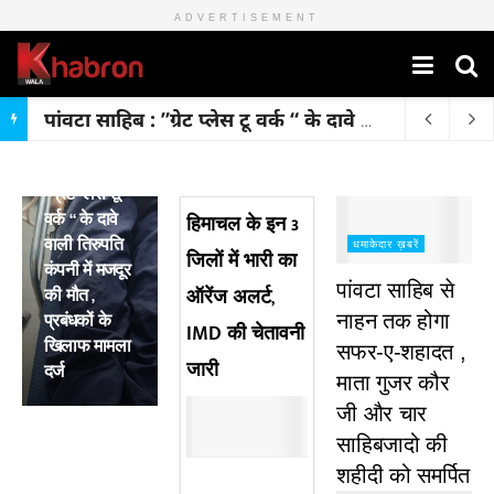
ADVERTISEMENT
पांवटा साहिब : ”ग्रेट प्लेस टू वर्क “ के दावे वाली तिरुपति कंपनी में मजदूर की मौत , प्रबंधकों के खिलाफ मामला दर्ज
मुख्य ख़बरें
पांवटा साहिब :
”ग्रेट प्लेस टू
वर्क “ के दावे
हिमाचल के इन 3
वाली तिरुपति
धमाकेदार ख़बरें
जिलों में भारी का
कंपनी में मजदूर
पांवटा साहिब से
की मौत ,
ऑरेंज अलर्ट,
प्रबंधकों के
नाहन तक होगा
IMD की चेतावनी
खिलाफ मामला
सफर-ए-शहादत ,
जारी
दर्ज
माता गुजर कौर
जी और चार
साहिबजादो की
शहीदी को समर्पित