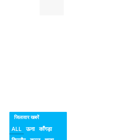
क्यों
नहीं
रुक
रहे
सिरमौर
में
महिलाओ
व
बच्चियों
के
विरुद्ध
अपराध
जिलावार खबरें
ALL
ऊना
काँगड़ा