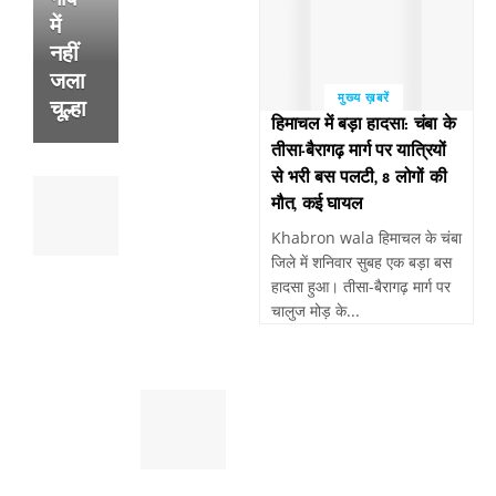
के
में
फटने
नहीं
से
जला
हुई
मुख्य ख़बरें
चूल्हा
थी
हिमाचल में बड़ा हादसा: चंबा के
व्यक्ति
तीसा-बैरागढ़ मार्ग पर यात्रियों
की
से भरी बस पलटी, 8 लोगों की
पांवटा
मौत
मौत, कई घायल
साहिब
,
:
सुबह
Khabron wala हिमाचल के चंबा
पैदल
खेतो
जिले में शनिवार सुबह एक बड़ा बस
चल
में
हादसा हुआ। तीसा-बैरागढ़ मार्ग पर
रहे
मिला
चालुज मोड़ के...
व्यक्ति
था
को
शव
तेजरफ्तार
पांवटा
बाईक
साहिब
बाइक
:
सवार
स्मैक
ने