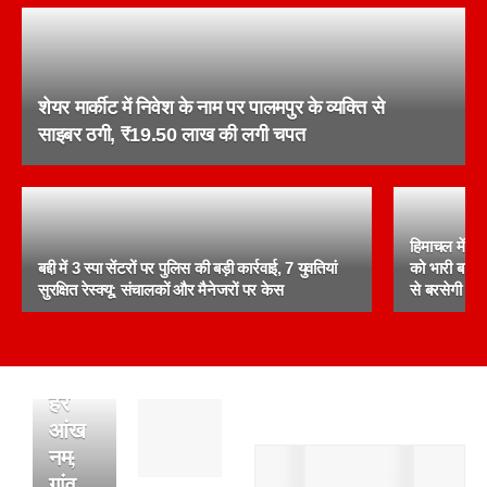
शेयर मार्कीट में निवेश के नाम पर पालमपुर के व्यक्ति से
गैहरा
साइबर ठगी, ₹19.50 लाख की लगी चपत
में
पसरा
मातम,
एक
हिमाचल में फ
परिवार
बद्दी में 3 स्पा सेंटरों पर पुलिस की बड़ी कार्रवाई, 7 युवतियां
को भारी बारि
की
सुरक्षित रेस्क्यू; संचालकों और मैनेजरों पर केस
से बरसेगी 
पांच
मौतों
से
हर
पांवटा
आंख
साहिब
नम;
:
गांव
अल्सर