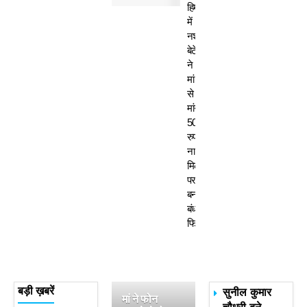
हिमाचल
में
नशेड़ी
बेटे
ने
मां
से
मांगे
50
रुपए-
ना
मिलने
पर
बनाया
बंधक,
फिर…
सुनील कुमार
बड़ी ख़बरें
मां ने फोन