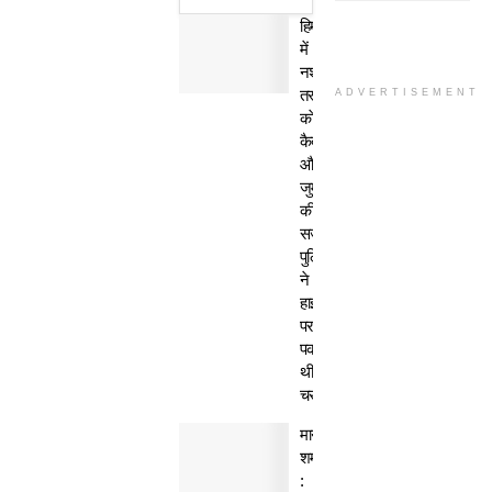
हिमाचल
में
नशा
तस्कर
ADVERTISEMENT
काे
कैद
और
जुर्माने
की
सजा,
पुलिस
ने
हाईवे
पर
पकड़ी
थी
चरस
मानवता
शर्मसार
: