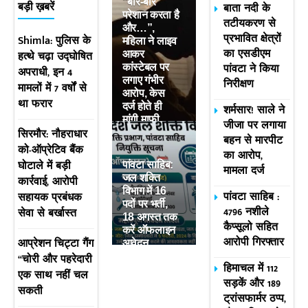
“बार-बार
बाता नदी के
बड़ी ख़बरें
परेशान करता है
तटीयकरण से
और…”,
प्रभावित क्षेत्रों
Shimla: पुलिस के
महिला ने लाइव
का एसडीएम
हत्थे चढ़ा उद्घोषित
आकर
पांवटा ने किया
कांस्टेबल पर
अपराधी, इन 4
लगाए गंभीर
निरीक्षण
मामलों में 7 वर्षों से
आरोप, केस
था फरार
दर्ज होते ही
शर्मसार! साले ने
मांगी माफी
जीजा पर लगाया
सिरमौर: नौहराधार
बहन से मारपीट
को-ऑप्रेटिव बैंक
का आरोप,
घोटाले में बड़ी
पांवटा साहिब:
मामला दर्ज
जल शक्ति
कार्रवाई, आरोपी
विभाग में 16
पांवटा साहिब :
सहायक प्रबंधक
पदों पर भर्ती,
4796 नशीले
सेवा से बर्खास्त
18 अगस्त तक
कैप्सूलो सहित
करें ऑफलाइन
आरोपी गिरफ्तार
आप्रेशन चिट्टा गैंग
आवेदन
“चोरी और पहरेदारी
हिमाचल में 112
एक साथ नहीं चल
सड़कें और 189
सकती
ट्रांसफार्मर ठप्प,