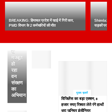
जिला
सिरमौर
में
BREAKING: हिमाचल प्रदेश में खाई में गिरी कार,
Shimla: सरक
प्रदेश
PWD विभाग के 2 कर्मचारियों की मौत
सड़कों पर उत
सरकार
की
योजनाओं
से
पांवटा
मजबूत
साहिब
हो
:
रहा
अल्सर
के
वन
फटने
संरक्षण
से
का
हुई
मुख्य ख़बरें
अभियान
थी
विजिलेंस का बड़ा एक्शन, 8
व्यक्ति
हजार रुपए रिश्वत लेते रंगे हाथों
की
धरा जूनियर इंजीनियर