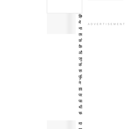
हिमाचल
में
ADVERTISEMENT
नशा
तस्कर
काे
कैद
और
जुर्माने
की
सजा,
पुलिस
ने
हाईवे
पर
पकड़ी
थी
चरस
मानवता