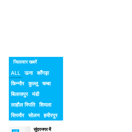
बच्चियों
के
विरुद्ध
अपराध
जिलावार खबरें
ALL
ऊना
काँगड़ा
किन्नौर
कुल्लू
चम्बा
बिलासपुर
मंडी
लाहौल स्पिति
शिमला
सिरमौर
सोलन
हमीरपुर
सुंदरनगर में
मंडी