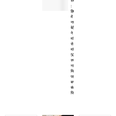
शर्मसार
:
हिमाचल
में
नशेड़ी
बेटे
ने
मां
से
मांगे
50
रुपए-
ना
मिलने
पर
बनाया
बंधक,
फिर…