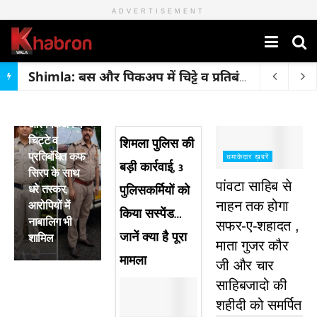
ADVERTISEMENT
Shimla: बस और पिकअप में चिट्टे व प्रतिबंधित कफ सिरप के साथ धरे तस्कर, आरोपियों में नाबालिग भी शामिल
मुख्य ख़बरें
Shimla: बस
और पिकअप में
चिट्टे व
शिमला पुलिस की
प्रतिबंधित कफ
धमाकेदार ख़बरें
बड़ी कार्रवाई, 3
सिरप के साथ
पांवटा साहिब से
धरे तस्कर,
पुलिसकर्मियों को
आरोपियों में
नाहन तक होगा
किया सस्पेंड…
नाबालिग भी
सफर-ए-शहादत ,
जानें क्या है पूरा
शामिल
माता गुजर कौर
मामला
जी और चार
साहिबजादो की
शहीदी को समर्पित