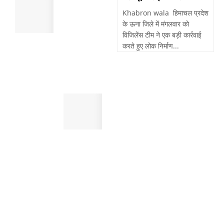
पांवटा
मौत
साहिब
Khabron wala हिमाचल प्रदेश
,
:
के ऊना जिले में मंगलवार को
सुबह
पैदल
विजिलेंस टीम ने एक बड़ी कार्रवाई
खेतो
चल
करते हुए लोक निर्माण...
में
रहे
मिला
व्यक्ति
था
को
शव
तेजरफ्तार
पांवटा
बाईक
साहिब
बाइक
:
सवार
स्मैक
ने
जैसे
मारी
महंगे
टक्कर
नशे
,
करने
दर्दनाक
के
मौत
लिए
करते
थे