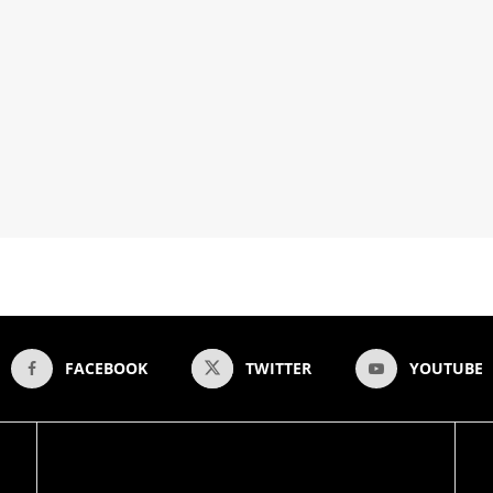
FACEBOOK
TWITTER
YOUTUBE