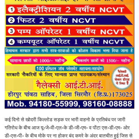
कई दिनो से खोदरी किल्लोड सड़क पर भारी वाहनो के प्रतिबंध पर जारी
गतिरोध के बीच आज यू॰जे॰वी॰एल॰के डी॰जी॰एम॰ व पोंटा एस॰डी॰एम॰ ओर
डी॰एस॰पी॰ के बीच मोके पर ना होकर बंद कमरे के अंदर बातचीत हुई जिस से