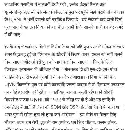
साथानिय ग्रामीनो मैं नारजगी देखी गयी , क़रीब पंद्रह मिनट बात
यू॰जे॰वी॰एन॰एल॰के डी॰जे॰एम॰किल्लोड पुल पर पहुँचे जहाँ ग्रामीनो की मदद
के UJVNL ने भारी वाहनो को प्रतिबंध किया है . चंद सेकंडो बाद दोनो दिनो
प्रशासन ने यह तय किया की बातचीत ग्रामीनो के सामने ना होकर बंद कमरे
मैं की जाए ।
इसके बाद सेकडो ग्रामीनो ने निर्णय लिया की यदि पुल पर लगे एंगिल के साथ
अगर छेड़छाड़ हुई तो हिमाचल के खोदरी मैं स्तिथ पावर हाउस को नहीं चलने
दिया जाएगा ओर खोदरी पुल को जाम कर दिया जाएगा । जिसके लिए
हिमाचल प्रशासन भी जीमेवार होगा । गोरतलब हो की एस॰डी॰एम॰ पोंटा
साहिब ने इस से पहले ग्रामीनो के कहने पर आशवाशन दिया था कि यदि
UJVN किल्लोड पुल पर कोई कारवाहि करना चाहता है तो हिमाचल प्रशाशन
का कोई हस्तक्षेप नहीं रहेगा । यहाँ यह जानना ज़रूरी रहेगा की खोदरी
किल्लोड सड़क UJVNL को 1972 से लीज़ पर दी है ओर यह इनहि के
कार्यशेत्र मैं आती है जेसा की SDM ओर DSP पोंटा साहिब ने भी कहा था |
अगर पुल से एंगिल हटा तो होगा जन आंदोलन | इस मोके पर विशन सिंह
चौहान, उदय राम नेगी, तुलसी राम पुण्डीर, धर्म सिंह चौहान, क़लम तोमर,
धर्मेंद्र तोमर, जगदीश चौहान , दीपचंद तोमर , भूप सिंह तोमर, शांति राम तोमर,