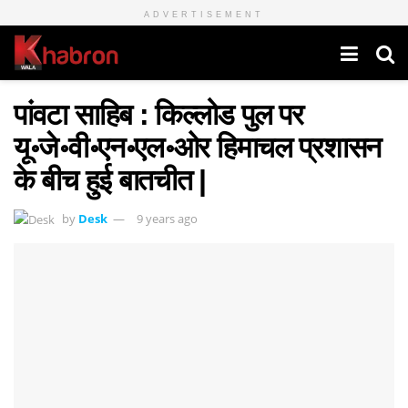
ADVERTISEMENT
पांवटा साहिब : किल्लोड पुल पर
यू॰जे॰वी॰एन॰एल॰ओर हिमाचल प्रशासन
के बीच हुई बातचीत |
by
Desk
9 years ago