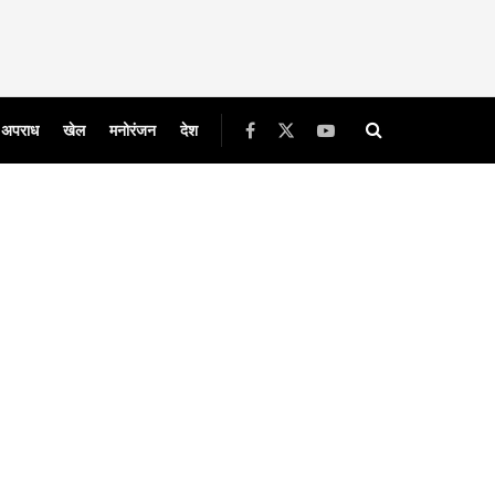
अपराध
खेल
मनोरंजन
देश