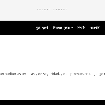
ADVERTISEMENT
मुख्य ख़बरें
हिमाचल प्रदेश
सिरमौर
राजनीती
an auditorías técnicas y de seguridad, y que promueven un juego r