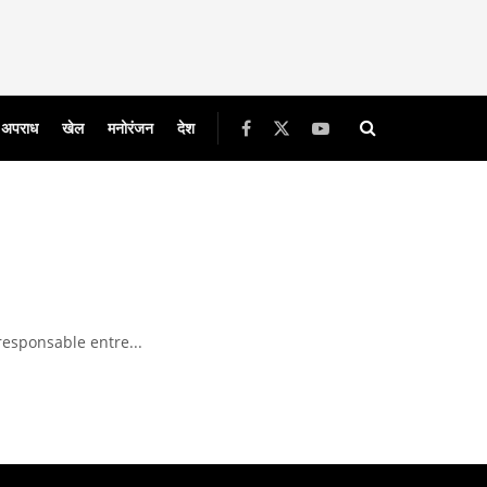
अपराध
खेल
मनोरंजन
देश
esponsable entre...