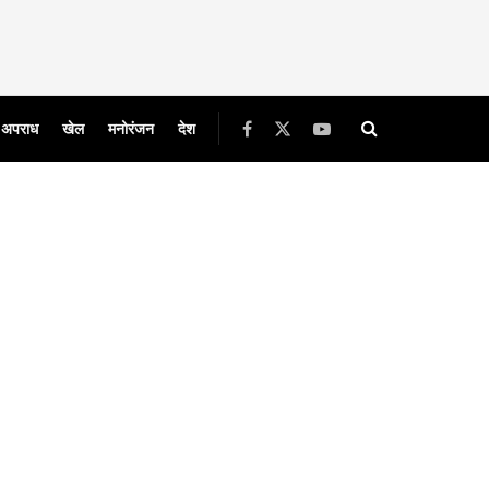
अपराध
खेल
मनोरंजन
देश