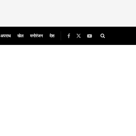
अपराध
खेल
मनोरंजन
देश