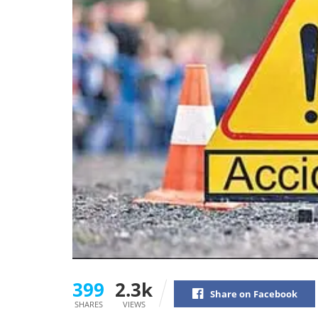
399
2.3k
Share on Facebook
SHARES
VIEWS