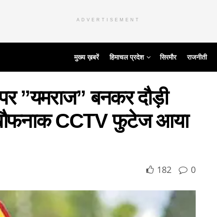
ADVERTISEMENT
मुख्य ख़बरें
हिमाचल प्रदेश
सिरमौर
राजनीती
र ”यमराज” बनकर दौड़ी
खौफनाक CCTV फुटेज आया
182
0