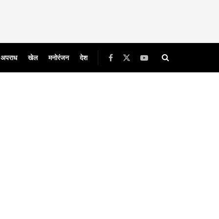
अपराध
खेल
मनोरंजन
देश