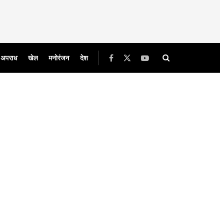
अपराध
खेल
मनोरंजन
देश