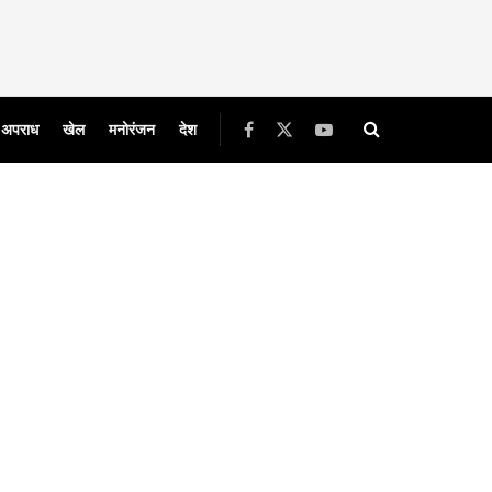
अपराध
खेल
मनोरंजन
देश