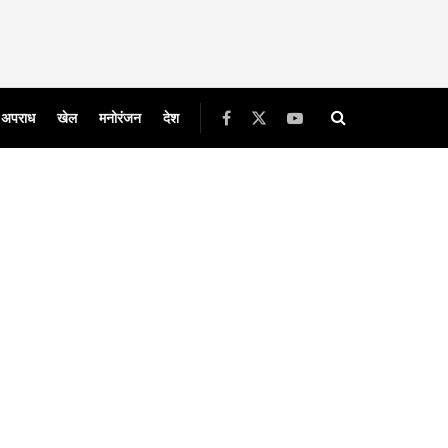
अपराध
खेल
मनोरंजन
देश