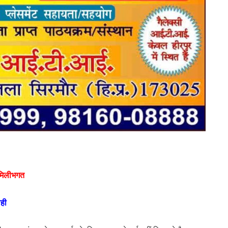
 मिलीभगत
ाही