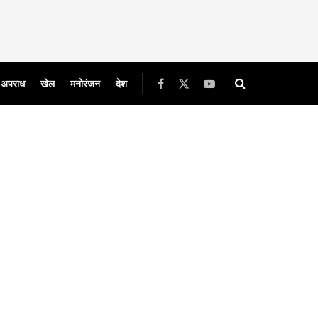
अपराध
खेल
मनोरंजन
देश