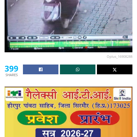
Oplus_16908288
399
SHARES