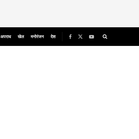
अपराध
खेल
मनोरंजन
देश