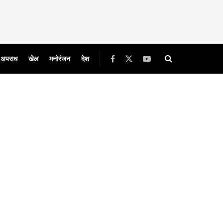
अपराध
खेल
मनोरंजन
देश