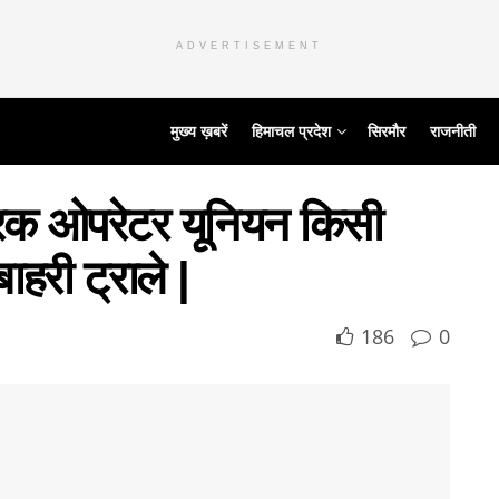
ADVERTISEMENT
मुख्य ख़बरें
हिमाचल प्रदेश
सिरमौर
राजनीती
ट्रक ओपरेटर यूनियन किसी
ाहरी ट्राले |
186
0