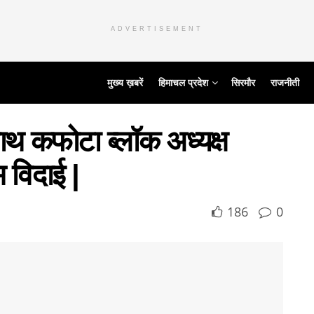
ADVERTISEMENT
मुख्य ख़बरें
हिमाचल प्रदेश
सिरमौर
राजनीती
साथ कफोटा ब्लॉक अध्यक्ष
 विदाई |
186
0