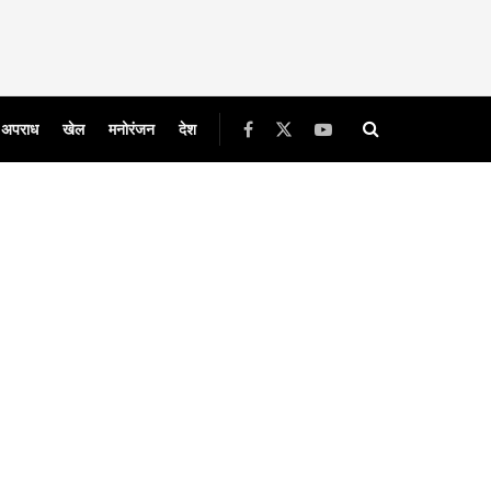
अपराध
खेल
मनोरंजन
देश