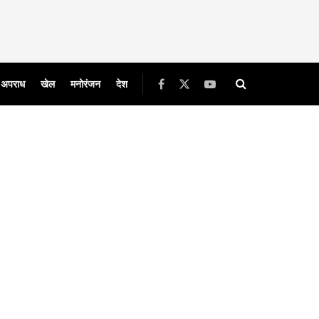
अपराध
खेल
मनोरंजन
देश