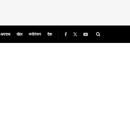
अपराध
खेल
मनोरंजन
देश