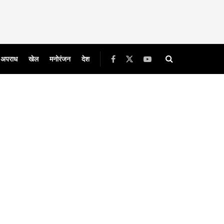
अपराध
खेल
मनोरंजन
देश