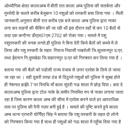
ओध्यौगिक क्षेत्र कालाअम्ब में बीती रात काला अम्ब पुलिस की सतर्कता और
मुस्तेदी के चलते करीब बेजुबान 10 पशुओं को तस्करी बचा लिया गया । मिली
जानकारी.अनुसार बीती रात करीब एक बजे काला अम्ब पुलिस द्वारा नाका
लगा कर वाहनों की चैकिंग की जा रही थी इस दौरान वहाँ से कर 10 बैलों से
लदा एक कन्टैनर डीएल01एम 2702 को रोका गया। मामले में पशु
पशुतस्करी की भनक लगते.ही पुलिस ने बिना देरी किये बैलों को कब्जे में ले
लिया और पशु तस्करी के तहत रियाज निवासी पखरोली जि.सुल्तानपुर उ.प्र.
तथा ईदनान नि.दुमखेडा जि.सहारनपुर उ.प्र को गिरफ्तार कर लिया गया है ।
बताया गया की बैलों को पडोसी राज्य पंजाब से उत्तर प्रदेश के लिये ले जाया
जा रहा था । वही दूसरी तरफ़ ठंड से ठिठुरते पशुओं को पुलिस ने सुबह होते
ही नेशनल हाईवे 7 पर स्तिथि माँ बाला सुंदरी गऊ शाला में छोड़ दिया। बता दे
कालाअम्ब पुलिस द्वारा टोल नाके के.समीप नियमित रुप से नाका लगाया जाता
रहा है जिस कारण काला अम्ब की सीमा में प्रवेश करने वाले हर आपराधिक
तत्व पर पुलिस की पैनी नज़र बनी हुई है । मामले की पुष्टि करते हुये काला
अम्ब थाना प्रभारी योगिँद्र सिंह ने बताया कि पशु तस्करी के तहत दो लोगो
को गिरफ्तार किया गया है साथ ही पशुओं को गऊ शाला में पहुँचा दिया गया है