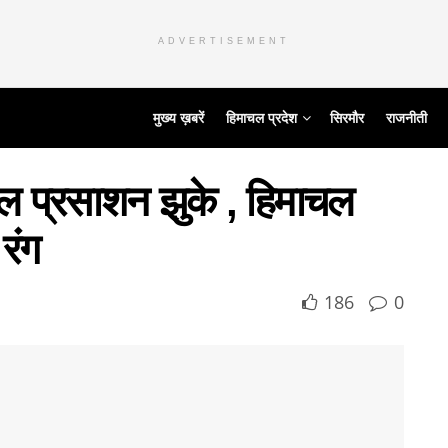
ADVERTISEMENT
मुख्य ख़बरें
हिमाचल प्रदेश
सिरमौर
राजनीती
ूल प्रसाशन झुके , हिमाचल
रंग
186
0