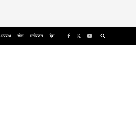
अपराध
खेल
मनोरंजन
देश