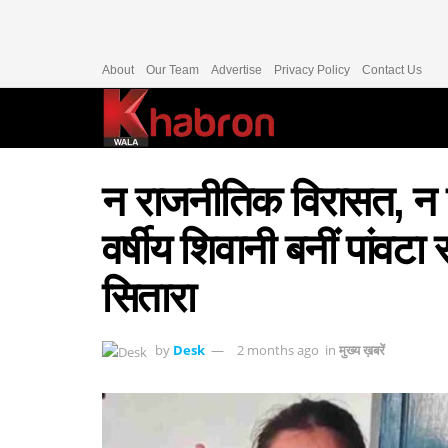
About
Our Team
Advertise
Privacy Policy
Contact Us
न राजनीतिक विरासत, न
वर्षीय शिवानी बनीं पांवट
सितारा
by
Desk
2 months ago
in
मुख्य ख़बरें