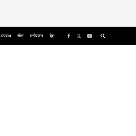
अपराध
खेल
मनोरंजन
देश