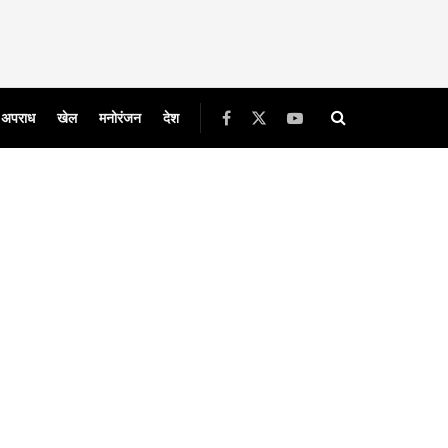
अपराध
खेल
मनोरंजन
देश